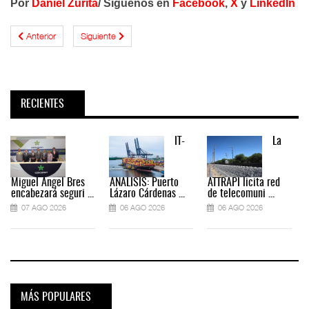
Por
Daniel Zurita
/
Síguenos en
Facebook
,
X
y
LinkedIn
Anterior
Siguiente
RECIENTES
IT-
La
Miguel Ángel Bres
ANÁLISIS: Puerto
ATTRAPI licita red
encabezará seguri ...
Lázaro Cárdenas ...
de telecomuni ...
07 AGO 2026
06 AGO 2026
06 AGO 2026
MÁS POPULARES