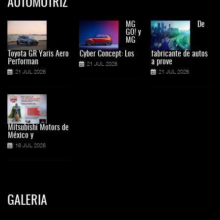
AUTOMOTRIZ
MG
De
GO! y
MG
Toyota GR Yaris Aero
Cyber Concept: Los
fabricante de autos
Performan
a prove
21 JUL 2026
21 JUL 2026
21 JUL 2026
Mitsubishi Motors de
México y
16 JUL 2026
GALERIA