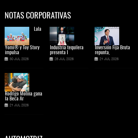
NOTAS CORPORATIVAS
Lala
Yomi® y Toy Story
Industria tequilera
Inversión Fija Bruta
impulsa
presenta l
repunta,
30 JUL 2026
28 JUL 2026
21 JUL 2026
Rodrigo Molina gana
la Beca Ar
21 JUL 2026