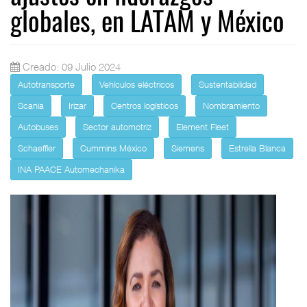
globales, en LATAM y México
Creado: 09 Julio 2024
Autotransporte
Vehículos eléctricos
Sustentabilidad
Scania
Irizar
Centros logísticos
Nombramiento
Autobuses
Sector automotriz
Element Fleet
Schaeffler
Cummins México
Siemens
Estrella Blanca
INA PAACE Automechanika