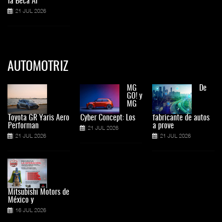
la Beca Ar
21 JUL 2026
AUTOMOTRIZ
MG
De
GO! y
MG
Toyota GR Yaris Aero
Cyber Concept: Los
fabricante de autos
Performan
a prove
21 JUL 2026
21 JUL 2026
21 JUL 2026
Mitsubishi Motors de
México y
16 JUL 2026