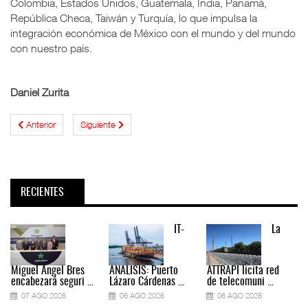
Colombia, Estados Unidos, Guatemala, India, Panamá,
República Checa, Taiwán y Turquía, lo que impulsa la
integración económica de México con el mundo y del mundo
con nuestro país.
Daniel Zurita
Anterior
Siguiente
RECIENTES
IT-
La
Miguel Ángel Bres
ANÁLISIS: Puerto
ATTRAPI licita red
encabezará seguri ...
Lázaro Cárdenas ...
de telecomuni ...
07 AGO 2026
06 AGO 2026
06 AGO 2026