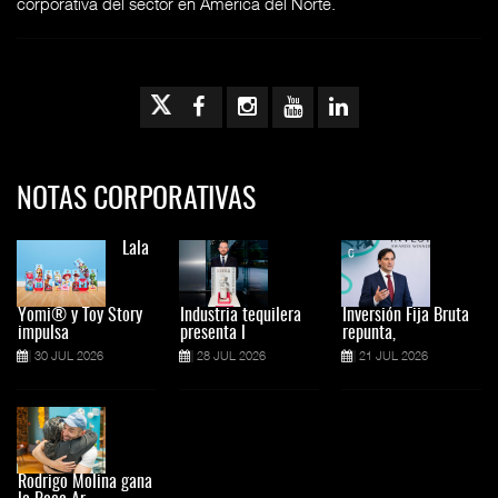
corporativa del sector en América del Norte.
NOTAS CORPORATIVAS
Lala
Yomi® y Toy Story
Industria tequilera
Inversión Fija Bruta
impulsa
presenta l
repunta,
30 JUL 2026
28 JUL 2026
21 JUL 2026
Rodrigo Molina gana