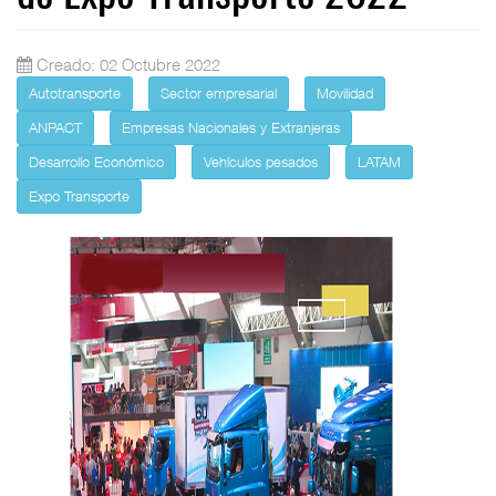
Creado: 02 Octubre 2022
Autotransporte
Sector empresarial
Movilidad
ANPACT
Empresas Nacionales y Extranjeras
Desarrollo Económico
Vehículos pesados
LATAM
Expo Transporte