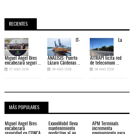
RECIENTES
IT-
La
Miguel Ángel Bres
ANÁLISIS: Puerto
ATTRAPI licita red
encabezará seguri ...
Lázaro Cárdenas ...
de telecomuni ...
07 AGO 2026
06 AGO 2026
06 AGO 2026
MÁS POPULARES
Miguel Ángel Bres
ExxonMobil lleva
APM Terminals
encabezará
mantenimiento
incrementa
seguridad en CONCA
predictivo al au
equipamiento para