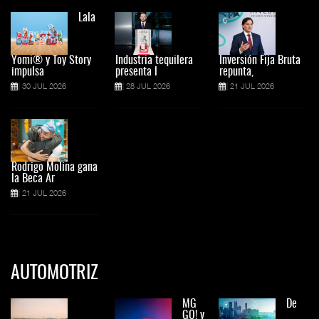
Lala
Yomi® y Toy Story
Industria tequilera
Inversión Fija Bruta
impulsa
presenta l
repunta,
30 JUL 2026
28 JUL 2026
21 JUL 2026
Rodrigo Molina gana
la Beca Ar
21 JUL 2026
AUTOMOTRIZ
MG
De
GO! y