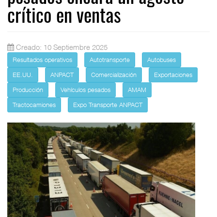
crítico en ventas
Creado: 10 Septiembre 2025
Resultados operativos
Autotransporte
Autobuses
EE.UU.
ANPACT
Comercialización
Exportaciones
Producción
Vehículos pesados
AMAM
Tractocamiones
Expo Transporte ANPACT