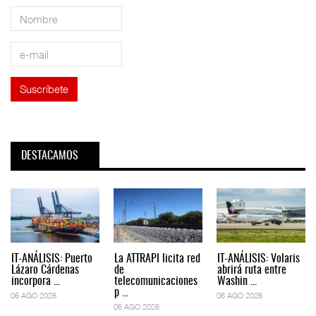
DESTACAMOS
IT-ANÁLISIS: Puerto
La ATTRAPI licita red
IT-ANÁLISIS: Volaris
Lázaro Cárdenas
de
abrirá ruta entre
incorpora ...
telecomunicaciones
Washin ...
p ...
06 AGO 2026
06 AGO 2026
06 AGO 2026