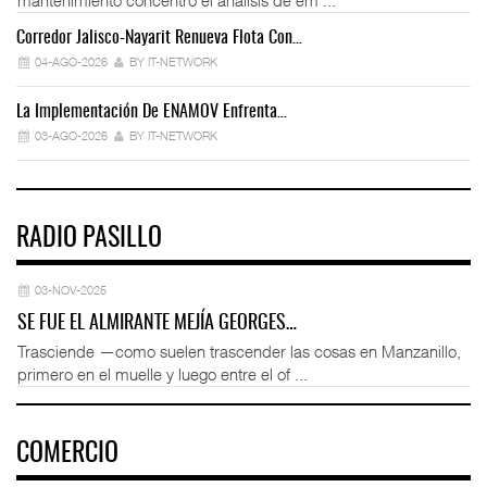
Corredor Jalisco-Nayarit Renueva Flota Con…
Tr
04-AGO-2026
BY IT-NETWORK
La Implementación De ENAMOV Enfrenta…
Dé
03-AGO-2026
BY IT-NETWORK
RADIO PASILLO
03-NOV-2025
SE FUE EL ALMIRANTE MEJÍA GEORGES…
Trasciende —como suelen trascender las cosas en Manzanillo,
primero en el muelle y luego entre el of ...
COMERCIO