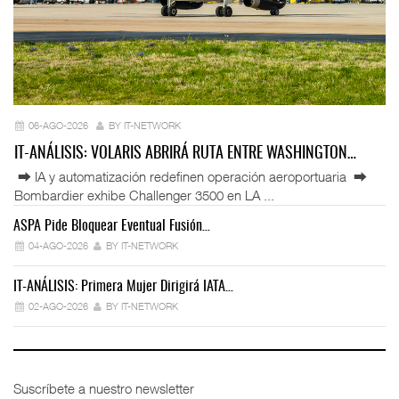
06-AGO-2026
BY IT-NETWORK
IT-ANÁLISIS: VOLARIS ABRIRÁ RUTA ENTRE WASHINGTON…
⮕ IA y automatización redefinen operación aeroportuaria ⮕
Bombardier exhibe Challenger 3500 en LA ...
ASPA Pide Bloquear Eventual Fusión…
IT
04-AGO-2026
BY IT-NETWORK
IT-ANÁLISIS: Primera Mujer Dirigirá IATA…
IT
02-AGO-2026
BY IT-NETWORK
Suscríbete a nuestro newsletter