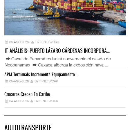
06-AGO-2026
BY IT-NETWORK
IT-ANÁLISIS: PUERTO LÁZARO CÁRDENAS INCORPORA…
⮕ Canal de Panamá reducirá nuevamente el calado de
Neopanamax ⮕ Oaxaca alberga la exposición nava ...
APM Terminals Incrementa Equipamiento…
05-AGO-2026
BY IT-NETWORK
Cruceros Crecen En Caribe…
04-AGO-2026
BY IT-NETWORK
AUTOTRANSPORTE