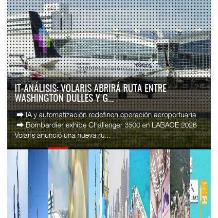
IT-ANÁLISIS: VOLARIS ABRIRÁ RUTA ENTRE
WASHINGTON DULLES Y G...
⮕ IA y automatización redefinen operación aeroportuaria
⮕ Bombardier exhibe Challenger 3500 en LABACE 2026
Volaris anunció una nueva ru...