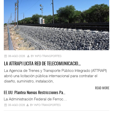
06-AGO-2026
BY INFO-TRANSPORTES
LA ATTRAPI LICITA RED DE TELECOMUNICACIO…
La Agencia de Trenes y Transporte Público Integrado (ATTRAPI)
abrió una licitación pública internacional para contratar el
diseño, suministro, instalación,
READ MORE
EE.UU. Plantea Nuevas Restricciones Pa…
La Administración Federal de Ferroc…
05-AGO-2026
BY INFO-TRANSPORTES