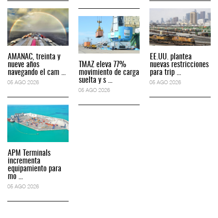
AMANAC, treinta y
EE.UU. plantea
nueve años
TMAZ eleva 77%
nuevas restricciones
navegando el cam ...
movimiento de carga
para trip ...
suelta y s ...
05 AGO 2026
05 AGO 2026
05 AGO 2026
APM Terminals
incrementa
equipamiento para
mo ...
05 AGO 2026