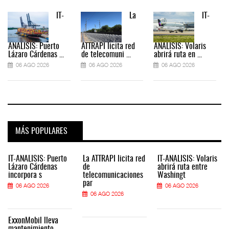
IT-
La
IT-
ANÁLISIS: Puerto
ATTRAPI licita red
ANÁLISIS: Volaris
Lázaro Cárdenas ...
de telecomuni ...
abrirá ruta en ...
06 AGO 2026
06 AGO 2026
06 AGO 2026
MÁS POPULARES
IT-ANÁLISIS: Puerto
La ATTRAPI licita red
IT-ANÁLISIS: Volaris
Lázaro Cárdenas
de
abrirá ruta entre
incorpora s
telecomunicaciones
Washingt
par
06 AGO 2026
06 AGO 2026
06 AGO 2026
ExxonMobil lleva
mantenimiento