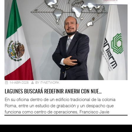
14-ABR-2026
BY IT-NETWORK
LAGUNES BUSCARÁ REDEFINIR ANIERM CON NUE…
En su oficina dentro de un edificio tradicional de la colonia
Roma, entre un estudio de grabación y un despacho que
funciona como centro de operaciones, Francisco Javie