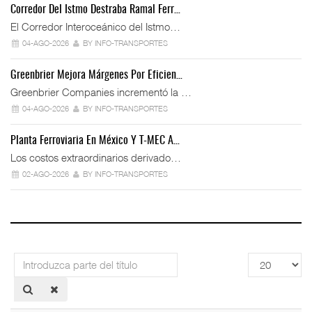
Corredor Del Istmo Destraba Ramal Ferr…
El Corredor Interoceánico del Istmo…
04-AGO-2026
BY INFO-TRANSPORTES
Greenbrier Mejora Márgenes Por Eficien…
Greenbrier Companies incrementó la …
04-AGO-2026
BY INFO-TRANSPORTES
Planta Ferroviaria En México Y T-MEC A…
Los costos extraordinarios derivado…
02-AGO-2026
BY INFO-TRANSPORTES
Introduzca
Cantidad
parte
a
del
mostrar
título