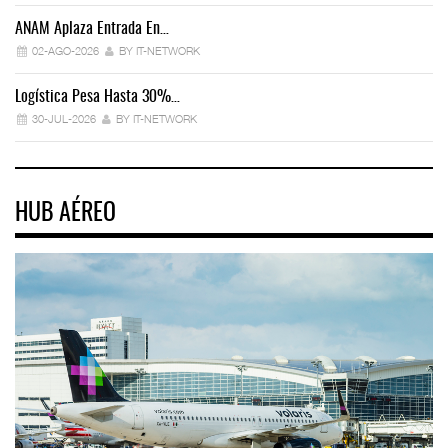
ANAM Aplaza Entrada En…
IT
02-AGO-2026
BY IT-NETWORK
Logística Pesa Hasta 30%…
Ex
30-JUL-2026
BY IT-NETWORK
HUB AÉREO