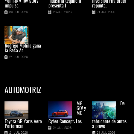
Yomi® y Toy Story
Industria tequilera
Inversión Fija Bruta
impulsa
presenta l
repunta,
30 JUL 2026
28 JUL 2026
21 JUL 2026
Rodrigo Molina gana
la Beca Ar
21 JUL 2026
AUTOMOTRIZ
MG
De
GO! y
MG
Toyota GR Yaris Aero
Cyber Concept: Los
fabricante de autos
Performan
a prove
21 JUL 2026
21 JUL 2026
21 JUL 2026