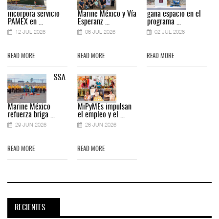
incorpora servicio
Marine México y Vía
gana espacio en el
PAMEX en ...
Esperanz ...
programa ...
12 JUL 2026
06 JUL 2026
02 JUL 2026
READ MORE
READ MORE
READ MORE
SSA
Marine México
MiPyMEs impulsan
refuerza briga ...
el empleo y el ...
29 JUN 2026
26 JUN 2026
READ MORE
READ MORE
RECIENTES