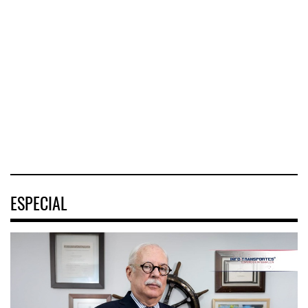
destra ...
Nayarit ...
ASPA pide bloquear
eventu ...
El Corredor
El corredor
Interoceánico del
metropolitano que
La Asociación
Istmo de
conecta Jalisco y
Sindical de Pilotos
Tehuantepec (CIIT)
Nayarit inició la
Aviadores de
destrabó
México (ASPA)
pidió
04 AGO 2026
04 AGO 2026
04 AGO 2026
ESPECIAL