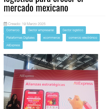
mercado mexicano
Creado: 19 Marzo 2025
Comercio
Sector empresarial
Sector logístico
Plataformas Digitales
ecommerce
comercio electrónico
AliExpress