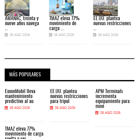
AMANAC, treinta y
TMAZ eleva 77%
EE.UU. plantea
nueve años navega
movimiento de
nuevas restricciones
...
carga ...
...
.
05 AGO 2026
05 AGO 2026
05 AGO 2026
MÁS POPULARES
ExxonMobil lleva
EE.UU. plantea
APM Terminals
mantenimiento
nuevas restricciones
incrementa
predictivo al au
para tripul
equipamiento para
movi
05 AGO 2026
05 AGO 2026
05 AGO 2026
TMAZ eleva 77%
movimiento de carga