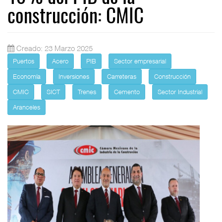
construcción: CMIC
Creado: 23 Marzo 2025
Puertos
Acero
PIB
Sector empresarial
Economía
Inversiones
Carreteras
Construcción
CMIC
SICT
Trenes
Cemento
Sector Industrial
Aranceles