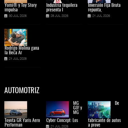
Yomi® y Toy Story
Industria tequilera
Inversión Fija Bruta
impulsa
presenta l
repunta,
30 JUL 2026
28 JUL 2026
21 JUL 2026
Rodrigo Molina gana
la Beca Ar
21 JUL 2026
AUTOMOTRIZ
MG
De
GO! y
MG
Toyota GR Yaris Aero
Cyber Concept: Los
fabricante de autos
Performan
a prove
21 JUL 2026