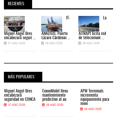
RECIENTES
IT-
La
Miguel Ángel Bres
ANÁLISIS: Puerto
ATTRAPI licita red
encabezará seguri ...
Lázaro Cárdenas ...
de telecomuni ...
07 AGO 2026
06 AGO 2026
06 AGO 2026
MÁS POPULARES
Miguel Ángel Bres
ExxonMobil lleva
APM Terminals
encabezará
mantenimiento
incrementa
seguridad en CONCA
predictivo al au
equipamiento para
movi
07 AGO 2026
05 AGO 2026
05 AGO 2026