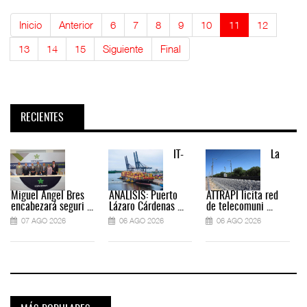
Inicio
Anterior
6
7
8
9
10
11
12
13
14
15
Siguiente
Final
RECIENTES
IT-
La
Miguel Ángel Bres
ANÁLISIS: Puerto
ATTRAPI licita red
encabezará seguri ...
Lázaro Cárdenas ...
de telecomuni ...
07 AGO 2026
06 AGO 2026
06 AGO 2026