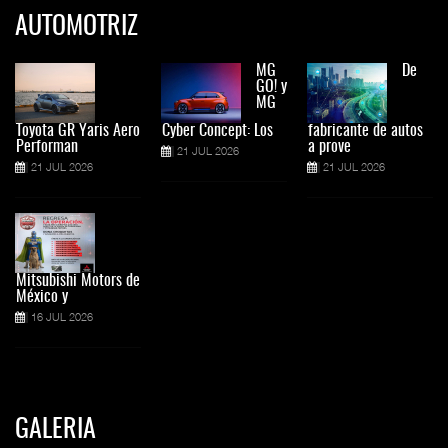
AUTOMOTRIZ
MG
De
GO! y
MG
Toyota GR Yaris Aero
Cyber Concept: Los
fabricante de autos
Performan
a prove
21 JUL 2026
21 JUL 2026
21 JUL 2026
Mitsubishi Motors de
México y
16 JUL 2026
GALERIA