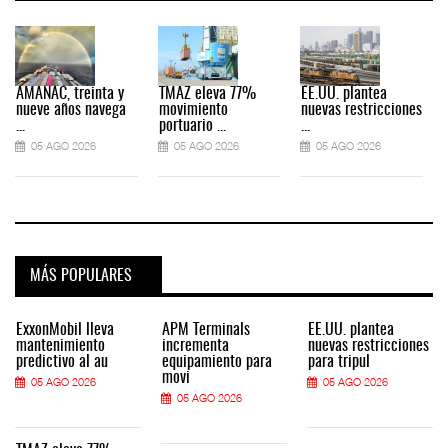
AMANAC, treinta y
TMAZ eleva 77%
EE.UU. plantea
nueve años navega
movimiento
nuevas restricciones
...
portuario ...
...
.
05 AGO 2026
05 AGO 2026
05 AGO 2026
MÁS POPULARES
ExxonMobil lleva
APM Terminals
EE.UU. plantea
mantenimiento
incrementa
nuevas restricciones
predictivo al au
equipamiento para
para tripul
movi
05 AGO 2026
05 AGO 2026
05 AGO 2026