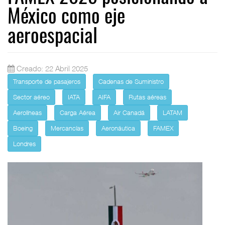
México como eje
aeroespacial
Creado: 22 Abril 2025
Transporte de pasajeros
Cadenas de Suministro
Sector aéreo
IATA
AIFA
Rutas aéreas
Aerolíneas
Carga Aérea
Air Canadá
LATAM
Boeing
Mercancías
Aeronáutica
FAMEX
Londres