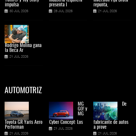
Yomi® y Toy Story
Industria tequilera
Inversión Fija Bruta
impulsa
presenta l
repunta,
30 JUL 2026
28 JUL 2026
21 JUL 2026
Rodrigo Molina gana
la Beca Ar
21 JUL 2026
AUTOMOTRIZ
MG
De
GO! y
MG
Toyota GR Yaris Aero
Cyber Concept: Los
fabricante de autos
Performan
a prove
21 JUL 2026
21 JUL 2026
21 JUL 2026