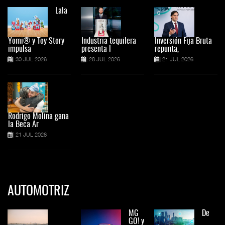
Lala
Yomi® y Toy Story
Industria tequilera
Inversión Fija Bruta
impulsa
presenta l
repunta,
30 JUL 2026
28 JUL 2026
21 JUL 2026
Rodrigo Molina gana
la Beca Ar
21 JUL 2026
AUTOMOTRIZ
MG
De
GO! y