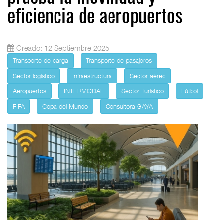
eficiencia de aeropuertos
Creado: 12 Septiembre 2025
Transporte de carga
Transporte de pasajeros
Sector logístico
Infraestructura
Sector aéreo
Aeropuertos
INTERMODAL
Sector Turístico
Fútbol
FIFA
Copa del Mundo
Consultora GAYA