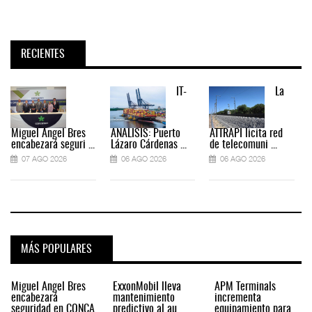
RECIENTES
IT-
La
Miguel Ángel Bres
ANÁLISIS: Puerto
ATTRAPI licita red
encabezará seguri ...
Lázaro Cárdenas ...
de telecomuni ...
07 AGO 2026
06 AGO 2026
06 AGO 2026
MÁS POPULARES
Miguel Ángel Bres
ExxonMobil lleva
APM Terminals
encabezará
mantenimiento
incrementa
seguridad en CONCA
predictivo al au
equipamiento para