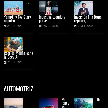
Lala
Yomi® y Toy Story
Industria tequilera
Inversión Fija Bruta
impulsa
presenta l
repunta,
30 JUL 2026
28 JUL 2026
21 JUL 2026
Rodrigo Molina gana
la Beca Ar
21 JUL 2026
AUTOMOTRIZ
MG
De
GO! y
MG