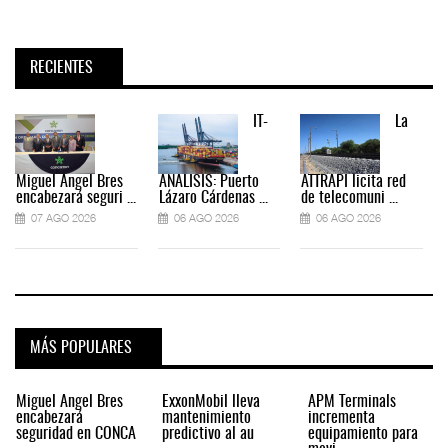
RECIENTES
IT-
La
Miguel Ángel Bres
ANÁLISIS: Puerto
ATTRAPI licita red
encabezará seguri ...
Lázaro Cárdenas ...
de telecomuni ...
07 AGO 2026
06 AGO 2026
06 AGO 2026
MÁS POPULARES
Miguel Ángel Bres
ExxonMobil lleva
APM Terminals
encabezará
mantenimiento
incrementa
seguridad en CONCA
predictivo al au
equipamiento para