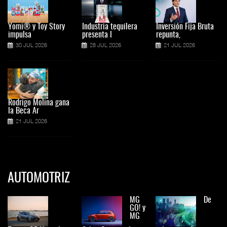
Yomi® y Toy Story
Industria tequilera
Inversión Fija Bruta
impulsa
presenta l
repunta,
30 JUL 2026
28 JUL 2026
21 JUL 2026
Rodrigo Molina gana
la Beca Ar
21 JUL 2026
AUTOMOTRIZ
MG
De
GO! y
MG