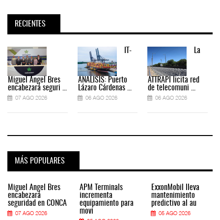
RECIENTES
IT-
La
Miguel Ángel Bres
ANÁLISIS: Puerto
ATTRAPI licita red
encabezará seguri ...
Lázaro Cárdenas ...
de telecomuni ...
07 AGO 2026
06 AGO 2026
06 AGO 2026
MÁS POPULARES
Miguel Ángel Bres
APM Terminals
ExxonMobil lleva
encabezará
incrementa
mantenimiento
seguridad en CONCA
equipamiento para
predictivo al au
movi
07 AGO 2026
05 AGO 2026