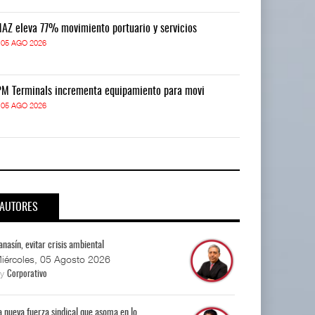
AZ eleva 77% movimiento portuario y servicios
TMAZ eleva 77
05 AGO 2026
05 AGO 2026
M Terminals incrementa equipamiento para movi
APM Terminals
05 AGO 2026
05 AGO 2026
AUTORES
anasín, evitar crisis ambiental
iércoles, 05 Agosto 2026
By
Corporativo
a nueva fuerza sindical que asoma en lo...