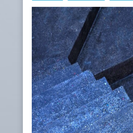
TMAZ eleva 77% movimiento portuar
05 AGO 2026
EE.UU. plantea nuevas restricciones
05 AGO 2026
Treinta y nueve años navegando el cambio
05 AGO 2026
ExxonMobil lleva mantenimiento predictivo al au
05 AGO 2026