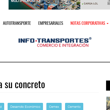
AUTOTRANSPORTE
EMPRESARIALES
NOTAS CORPORATIVAS
a su concreto
 ...
Treinta y nueve años navegando el c ...
05 AGO 2026
ad
Desarrollo Económico
Cemex
Cemento