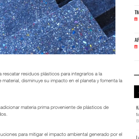
TMAZ eleva 77% movimiento portuario y servicios
TM
05 AGO 2026
APM Terminals incrementa equipamiento para movi
AP
05 AGO 2026
escatar residuos plásticos para integrarlos a la
 material, disminuye su impacto en el planeta y fomenta la
 adicionar materia prima proveniente de plásticos de
K
dos.
M
ciones para mitigar el impacto ambiental generado por el
L