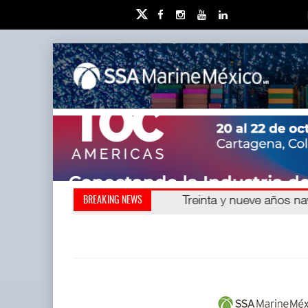
Kanasín, evitar crisis amb
Treinta y nueve años n
BREAKING NEWS
también ha redefini