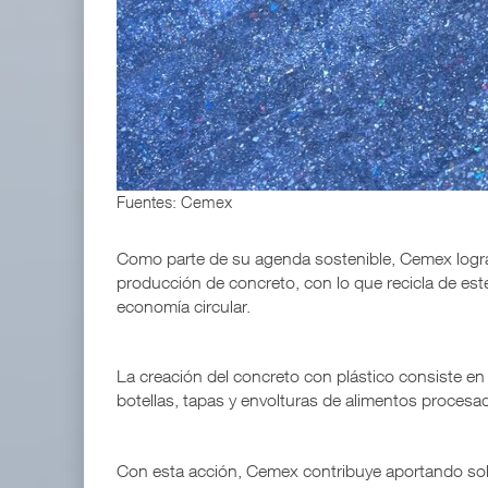
TMAZ eleva 77% movimiento portuario y servicios
05 AGO 2026
APM Terminals incrementa equipamiento para movi
05 AGO 2026
Fuentes: Cemex
Como parte de su agenda sostenible, Cemex logra r
producción de concreto, con lo que recicla de este
economía circular.
La creación del concreto con plástico consiste en
botellas, tapas y envolturas de alimentos procesa
Con esta acción, Cemex contribuye aportando solu