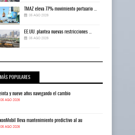
TMAZ eleva 77% movimiento portuario ...
05 AGO 2026
EE.UU. plantea nuevas restricciones ...
05 AGO 2026
MÁS POPULARES
einta y nueve años navegando el cambio
Treinta y nue
05 AGO 2026
05 AGO 2026
xonMobil lleva mantenimiento predictivo al au
ExxonMobil lle
05 AGO 2026
05 AGO 2026