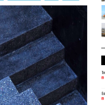
io ...
TMAZ eleva 77% movimiento portuario ...
05 AGO 2026
 ...
EE.UU. plantea nuevas restricciones ...
05 AGO 2026
Treinta y nueve años navegando el cambio
Tr
05 AGO 2026
ExxonMobil lleva mantenimiento predictivo al au
Ex
05 AGO 2026