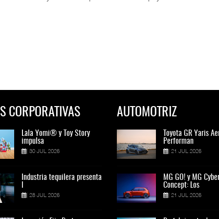
S CORPORATIVAS
AUTOMOTRIZ
Lala Yomi® y Toy Story
Toyota GR Yaris Aero
Lala Yomi® y Toy St
Toyota GR Yaris Ae
impulsa
Performan
impulsa
Performan
30 JUL 2026
21 JUL 2026
30 JUL 2026
21 JUL 2026
Industria tequilera presenta
MG GO! y MG Cyber
Industria tequilera p
MG GO! y MG Cybe
l
Concept: Los
l
Concept: Los
28 JUL 2026
21 JUL 2026
28 JUL 2026
21 JUL 2026