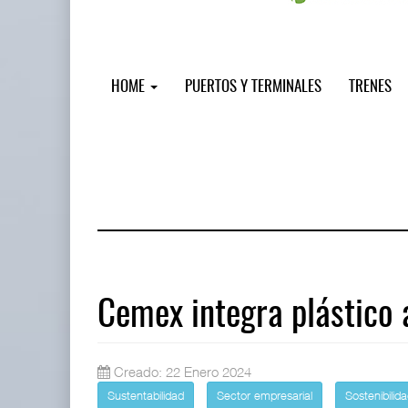
HOME
PUERTOS Y TERMINALES
TRENES
Cemex integra plástico 
Treinta y nueve años navegando el c
Creado: 22 Enero 2024
05 AGO 2026
Sustentabilidad
Sector empresarial
Sostenibilid