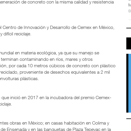
neración de concreto con la misma calidad y resistencia
M
 el Centro de Innovación y Desarrollo de Cemex en México,
difícil reciclaje.
mundial en materia ecológica, ya que su manejo se
a terminan contaminando en ríos, mares y otros
ución, por cada 10 metros cúbicos de concreto con plástico
 reciclado, proveniente de desechos equivalentes a 2 mil
envolturas plásticas.
o que inició en 2017 en la incubadora del premio Cemex-
claje.
rentes obras en México; en casas habitación en Colima y
o de Ensenada y en las banquetas de Plaza Tepeyac en la