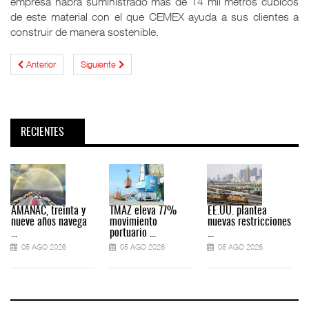
empresa habrá suministrado más de 14 mil metros cúbicos
de este material con el que CEMEX ayuda a sus clientes a
construir de manera sostenible.
Anterior
Siguiente
RECIENTES
AMANAC, treinta y
TMAZ eleva 77%
EE.UU. plantea
nueve años navega
movimiento
nuevas restricciones
...
portuario ...
...
.
05 AGO 2026
05 AGO 2026
05 AGO 2026