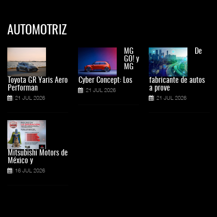
AUTOMOTRIZ
MG
De
GO! y
MG
Toyota GR Yaris Aero
Cyber Concept: Los
fabricante de autos
Performan
a prove
21 JUL 2026
21 JUL 2026
21 JUL 2026
Mitsubishi Motors de
México y
16 JUL 2026