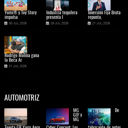
Yomi® y Toy Story
Industria tequilera
Inversión Fija Bruta
impulsa
presenta l
repunta,
30 JUL 2026
28 JUL 2026
21 JUL 2026
Rodrigo Molina gana
la Beca Ar
21 JUL 2026
AUTOMOTRIZ
MG
De
GO! y
MG
Toyota GR Yaris Aero
Cyber Concept: Los
fabricante de autos