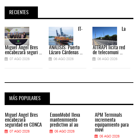
RECIENTES
IT-
La
Miguel Ángel Bres
ANÁLISIS: Puerto
ATTRAPI licita red
encabezará seguri ...
Lázaro Cárdenas ...
de telecomuni ...
07 AGO 2026
06 AGO 2026
06 AGO 2026
MÁS POPULARES
Miguel Ángel Bres
ExxonMobil lleva
APM Terminals
encabezará
mantenimiento
incrementa
seguridad en CONCA
predictivo al au
equipamiento para
movi
07 AGO 2026
05 AGO 2026
05 AGO 2026