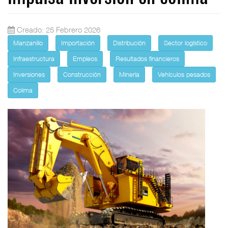
Creado: 25 Febrero 2026
Manzanillo
Importación
Distribución
Sector logístico
Infraestructura
Empleos
Resultados financieros
Inversiones
Construcción
Minería
Vehículos pesados
Colima