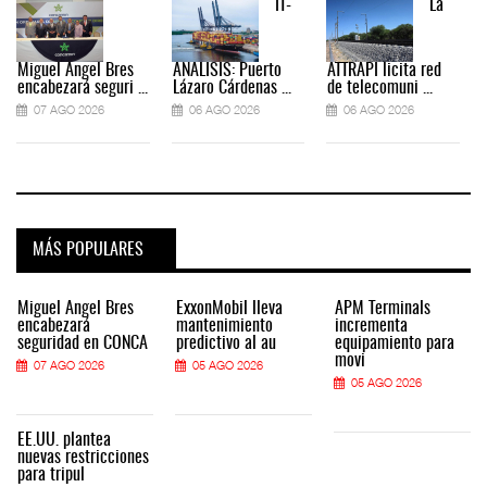
IT-
La
Miguel Ángel Bres
ANÁLISIS: Puerto
ATTRAPI licita red
encabezará seguri ...
Lázaro Cárdenas ...
de telecomuni ...
07 AGO 2026
06 AGO 2026
06 AGO 2026
MÁS POPULARES
Miguel Ángel Bres
ExxonMobil lleva
APM Terminals
encabezará
mantenimiento
incrementa
seguridad en CONCA
predictivo al au
equipamiento para
movi
07 AGO 2026
05 AGO 2026
05 AGO 2026
EE.UU. plantea
nuevas restricciones
para tripul