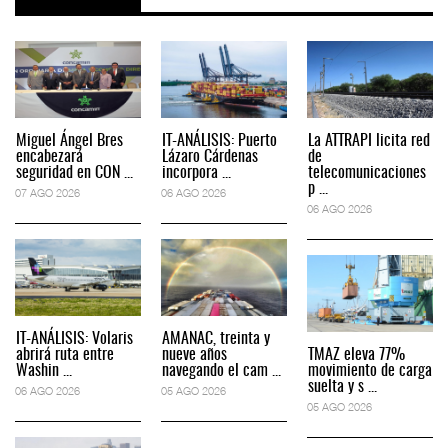
Miguel Ángel Bres
IT-ANÁLISIS: Puerto
La ATTRAPI licita red
encabezará
Lázaro Cárdenas
de
seguridad en CON ...
incorpora ...
telecomunicaciones
p ...
07 AGO 2026
06 AGO 2026
06 AGO 2026
IT-ANÁLISIS: Volaris
AMANAC, treinta y
abrirá ruta entre
nueve años
TMAZ eleva 77%
Washin ...
navegando el cam ...
movimiento de carga
suelta y s ...
06 AGO 2026
05 AGO 2026
05 AGO 2026