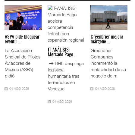
Miguel Ángel Bres
IT-ANÁLISIS: Puerto
La ATTRAPI licita
encabez ...
Lázar ...
red de ...
La Confederación
⮕ Canal de
La Agencia de
de Cámaras
Panamá reducirá
Trenes y
Industriales
nuevamente el
Transporte Público
(CONCAMIN)
calado de
Integrado
designó a Migu
Neopanamax ⮕
(ATTRAPI) abri
07 AGO 2026
06 AGO 2026
06 AGO 2026
IT-ANÁLISIS: Volaris
AMANAC, treinta y
TMAZ eleva 77%