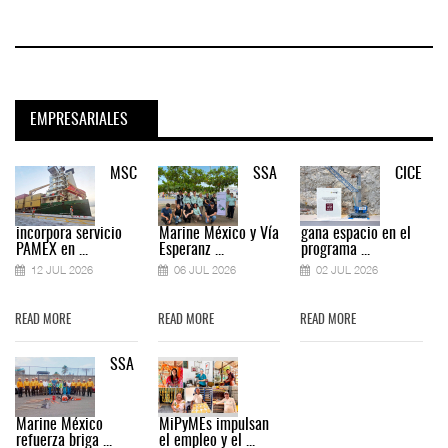
EMPRESARIALES
MSC
SSA
CICE
incorpora servicio
Marine México y Vía
gana espacio en el
PAMEX en ...
Esperanz ...
programa ...
12 JUL 2026
06 JUL 2026
02 JUL 2026
READ MORE
READ MORE
READ MORE
SSA
Marine México
MiPyMEs impulsan
refuerza briga ...
el empleo y el ...