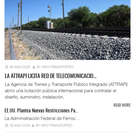
06-AGO-2026
BY INFO-TRANSPORTES
LA ATTRAPI LICITA RED DE TELECOMUNICACIO…
La Agencia de Trenes y Transporte Público Integrado (ATTRAPI)
abrió una licitación pública internacional para contratar el
diseño, suministro, instalación,
READ MORE
EE.UU. Plantea Nuevas Restricciones Pa…
La Administración Federal de Ferroc…
05-AGO-2026
BY INFO-TRANSPORTES