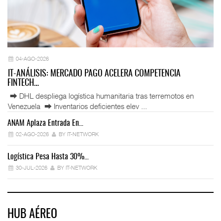
04-AGO-2026
IT-ANÁLISIS: MERCADO PAGO ACELERA COMPETENCIA
FINTECH…
⮕ DHL despliega logística humanitaria tras terremotos en
Venezuela ⮕ Inventarios deficientes elev ...
ANAM Aplaza Entrada En…
IT
02-AGO-2026
BY IT-NETWORK
Logística Pesa Hasta 30%…
Ex
30-JUL-2026
BY IT-NETWORK
HUB AÉREO