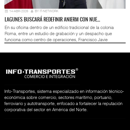
14-ABR-2026
BY IT-NETWORK
LAGUNES BUSCARÁ REDEFINIR ANIERM CON NUE…
En su oficina dentro de un edificio tradicional de la colonia
Roma, entre un estudio de grabación y un despacho que
funciona como centro de operaciones, Francisco Javie
Info-Transportes, sistema especializado en información técnico-
económica sobre comercio, sectores marítimo, portuario,
ferroviario y autotransporte, enfocado a fortalecer la reputación
corporativa del sector en América del Norte.