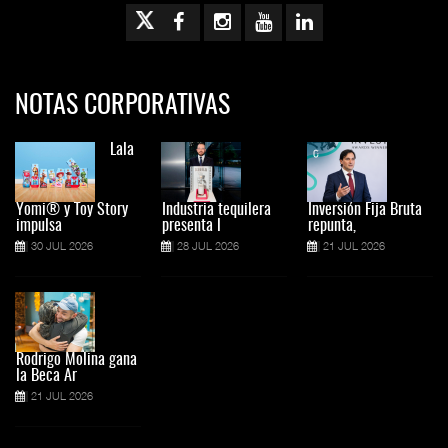
NOTAS CORPORATIVAS
Lala
Yomi® y Toy Story
Industria tequilera
Inversión Fija Bruta
impulsa
presenta l
repunta,
30 JUL 2026
28 JUL 2026
21 JUL 2026
Rodrigo Molina gana
la Beca Ar
21 JUL 2026