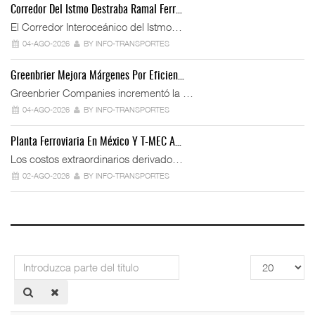
Corredor Del Istmo Destraba Ramal Ferr…
El Corredor Interoceánico del Istmo…
04-AGO-2026
BY INFO-TRANSPORTES
Greenbrier Mejora Márgenes Por Eficien…
Greenbrier Companies incrementó la …
04-AGO-2026
BY INFO-TRANSPORTES
Planta Ferroviaria En México Y T-MEC A…
Los costos extraordinarios derivado…
02-AGO-2026
BY INFO-TRANSPORTES
Introduzca
Cantidad
parte
a
del
mostrar
título