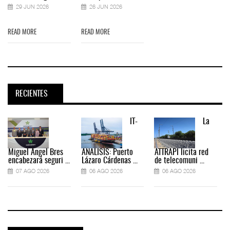
29 JUN 2026
26 JUN 2026
READ MORE
READ MORE
RECIENTES
IT-
La
Miguel Ángel Bres
ANÁLISIS: Puerto
ATTRAPI licita red
encabezará seguri ...
Lázaro Cárdenas ...
de telecomuni ...
07 AGO 2026
06 AGO 2026
06 AGO 2026