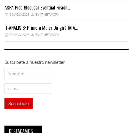
ASPA Pide Bloquear Eventual Fusión…
IT
04-AGO-2026
BY IT-NETWORK
IT-ANÁLISIS: Primera Mujer Dirigirá IATA…
IT
02-AGO-2026
BY IT-NETWORK
Suscríbete a nuestro newsletter
DESTACAMOS