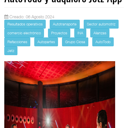
Creado: 06 Agosto 2024
Resultados operativos
Autotransporte
Sector automotriz
comercio electrónico
Proyectos
INA
Alianzas
Refacciones
Autopartes
Grupo Ciosa
AutoTodo
Jetz