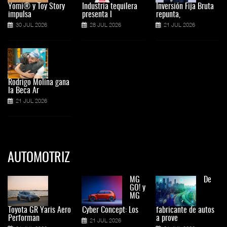
Yomi® y Toy Story
Industria tequilera
Inversión Fija Bruta
impulsa
presenta l
repunta,
30 JUL 2026
28 JUL 2026
21 JUL 2026
Rodrigo Molina gana
la Beca Ar
21 JUL 2026
AUTOMOTRIZ
MG
De
GO! y
MG
Toyota GR Yaris Aero
Cyber Concept: Los
fabricante de autos
Performan
a prove
21 JUL 2026