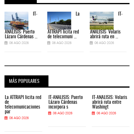
IT-
La
IT-
ANÁLISIS: Puerto
ATTRAPI licita red
ANÁLISIS: Volaris
Lázaro Cárdenas ...
de telecomuni ...
abrirá ruta en ...
06 AGO 2026
06 AGO 2026
06 AGO 2026
MÁS POPULARES
La ATTRAPI licita red
IT-ANÁLISIS: Puerto
IT-ANÁLISIS: Volaris
de
Lázaro Cárdenas
abrirá ruta entre
telecomunicaciones
incorpora s
Washingt
par
06 AGO 2026
06 AGO 2026
06 AGO 2026