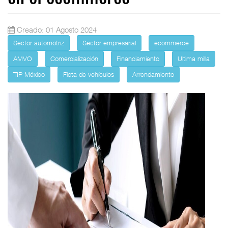
Creado: 01 Agosto 2024
Sector automotriz
Sector empresarial
ecommerce
AMVO
Comercialización
Financiamiento
Ultima milla
TIP México
Flota de vehículos
Arrendamiento