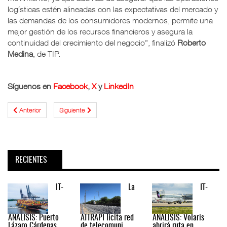
logísticas estén alineadas con las expectativas del mercado y
las demandas de los consumidores modernos, permite una
mejor gestión de los recursos financieros y asegura la
continuidad del crecimiento del negocio”, finalizó
Roberto
Medina
, de TIP.
Síguenos en
Facebook
,
X
y
LinkedIn
Anterior
Siguiente
RECIENTES
IT-
La
IT-
ANÁLISIS: Puerto
ATTRAPI licita red
ANÁLISIS: Volaris
Lázaro Cárdenas ...
de telecomuni ...
abrirá ruta en ...