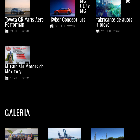
MG
De
GO! y
MG
Toyota GR Yaris Aero
Cyber Concept: Los
fabricante de autos
Performan
a prove
21 JUL 2026
21 JUL 2026
21 JUL 2026
Mitsubishi Motors de
México y
16 JUL 2026
GALERIA