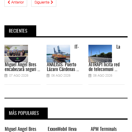
Anterior
Siguiente
RECIENTES
IT-
La
Miguel Ángel Bres
ANÁLISIS: Puerto
ATTRAPI licita red
encabezará seguri ...
Lázaro Cárdenas ...
de telecomuni ...
07 AGO 2026
06 AGO 2026
06 AGO 2026
MÁS POPULARES
Miguel Ángel Bres
ExxonMobil lleva
APM Terminals