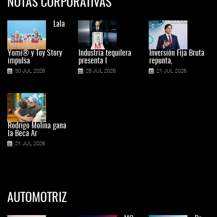
NOTAS CORPORATIVAS
Lala
Yomi® y Toy Story
Industria tequilera
Inversión Fija Bruta
impulsa
presenta l
repunta,
30 JUL 2026
28 JUL 2026
21 JUL 2026
Rodrigo Molina gana
la Beca Ar
21 JUL 2026
AUTOMOTRIZ