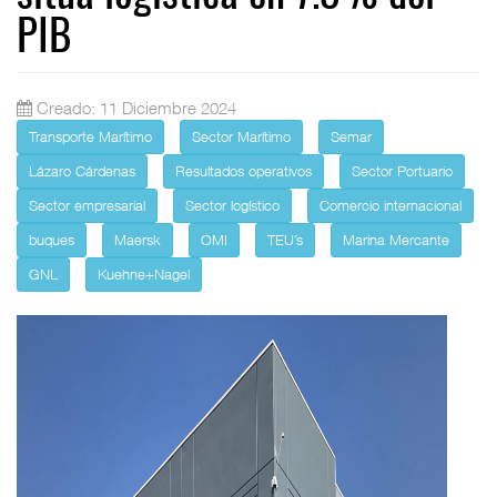
PIB
Creado: 11 Diciembre 2024
Transporte Marítimo
Sector Marítimo
Semar
Lázaro Cárdenas
Resultados operativos
Sector Portuario
Sector empresarial
Sector logístico
Comercio internacional
buques
Maersk
OMI
TEU´s
Marina Mercante
GNL
Kuehne+Nagel