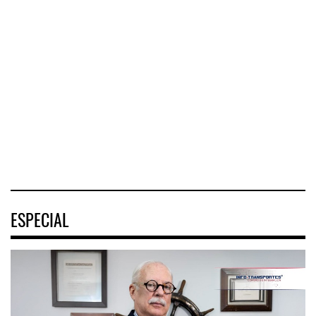
IT-ANÁLISIS:
La implementación
Mercado Pago ...
de ENAM ...
Greenbrier
⮕ DHL despliega
Companies
La
logística
incrementó la
implementación
humanitaria tras
rentabilidad de su
de la Estrategia
terremotos en
negocio de m
Nacional de
Venezuel
Movilidad
(ENAMOV)
04 AGO 2026
04 AGO 2026
03 AGO 2026
ESPECIAL