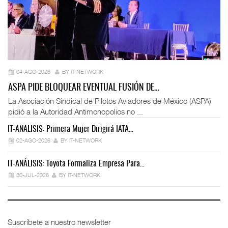
04-AGO-2026
BY IT-NETWORK
ASPA PIDE BLOQUEAR EVENTUAL FUSIÓN DE…
La Asociación Sindical de Pilotos Aviadores de México (ASPA)
pidió a la Autoridad Antimonopolios no ...
IT-ANÁLISIS: Primera Mujer Dirigirá IATA…
IT
02-AGO-2026
BY IT-NETWORK
IT-ANÁLISIS: Toyota Formaliza Empresa Para…
IT
30-JUL-2026
BY IT-NETWORK
Suscríbete a nuestro newsletter