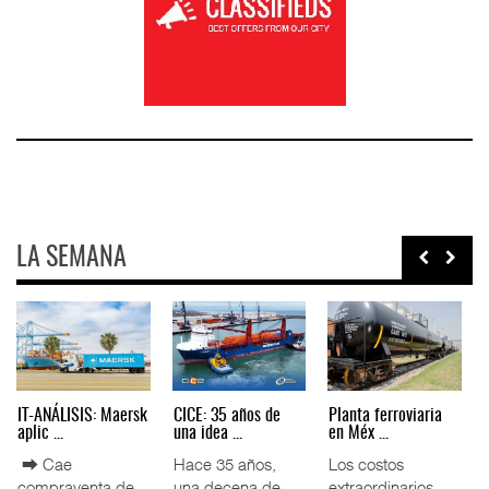
LA SEMANA
AMANAC, treinta y
TMAZ eleva 77%
EE.UU. plantea
nueve a ...
movimiento ...
nuevas res ...
La transformación
La Terminal
La Administración
del comercio
Marítima de
Federal de