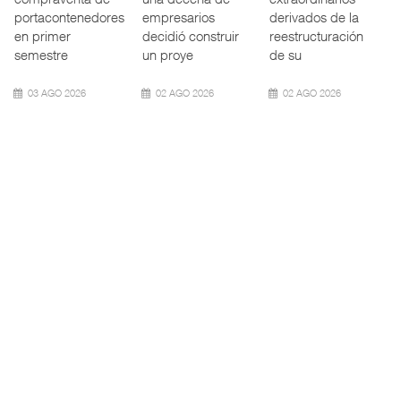
marítimo mundial
Mazatlán (TMAZ),
Ferrocarriles de
también ha
subsidiaria
los Estados
redefin
portuaria de
Unidos (
05 AGO 2026
05 AGO 2026
05 AGO 2026
APM Terminals
ExxonMobil lleva
Cruceros crecen en
incrementa ...
mantenim ...
Caribe ...
El operador
La reducción del
COZUMEL, Méx.
portuario global
consumo de
— El arribo de
APM Terminals
combustible y de
pasajeros en
incorporó cinco
los costos de
cruceros a la
Termina
manteni
turística
05 AGO 2026
05 AGO 2026
04 AGO 2026