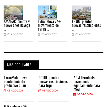
AMANAC, treinta y
TMAZ eleva 77%
EE.UU. plantea
nueve años navega
movimiento de
nuevas restricciones
...
carga ...
...
.
05 AGO 2026
05 AGO 2026
05 AGO 2026
MÁS POPULARES
ExxonMobil lleva
EE.UU. plantea
APM Terminals
mantenimiento
nuevas restricciones
incrementa
predictivo al au
para tripul
equipamiento para
movi
05 AGO 2026
05 AGO 2026
05 AGO 2026
TMAZ eleva 77%