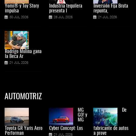
Yomi® y Toy Story
Industria tequilera
Inversión Fija Bruta
impulsa
presenta l
repunta,
30 JUL 2026
28 JUL 2026
21 JUL 2026
Rodrigo Molina gana
la Beca Ar
21 JUL 2026
AUTOMOTRIZ
MG
De
GO! y
MG
Toyota GR Yaris Aero
Cyber Concept: Los
fabricante de autos
Performan
a prove
21 JUL 2026