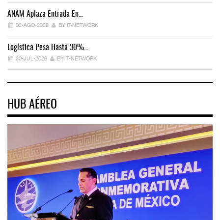
ANAM Aplaza Entrada En…
IT
02-AGO-2026
BY IT-NETWORK
Logística Pesa Hasta 30%…
Ex
30-JUL-2026
BY IT-NETWORK
HUB AÉREO