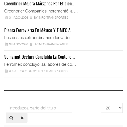
Greenbrier Mejora Márgenes Por Eficien…
Greenbrier Companies incrementó la …
04-AGO-2026
BY INFO-TRANSPORTES
Planta Ferroviaria En México Y T-MEC A…
Los costos extraordinarios derivado…
02-AGO-2026
BY INFO-TRANSPORTES
Semarnat Declara Concluida La Contenci…
Ferromex concluyó las labores de co…
30-JUL-2026
BY INFO-TRANSPORTES
Introduzca
Cantidad
parte
a
del
mostrar
título