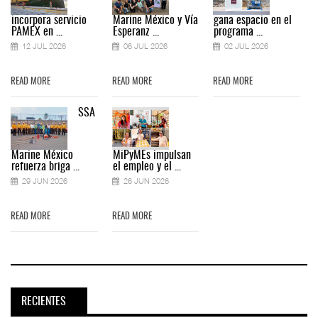
incorpora servicio
Marine México y Vía
gana espacio en el
PAMEX en ...
Esperanz ...
programa ...
12 JUL 2026
06 JUL 2026
02 JUL 2026
READ MORE
READ MORE
READ MORE
SSA
Marine México
MiPyMEs impulsan
refuerza briga ...
el empleo y el ...
29 JUN 2026
26 JUN 2026
READ MORE
READ MORE
RECIENTES