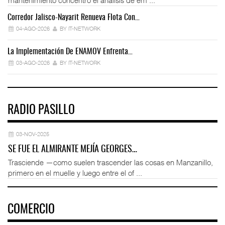
Corredor Jalisco-Nayarit Renueva Flota Con…
Tr
04-AGO-2026
BY IT-NETWORK
La Implementación De ENAMOV Enfrenta…
Dé
03-AGO-2026
BY IT-NETWORK
RADIO PASILLO
03-NOV-2025
SE FUE EL ALMIRANTE MEJÍA GEORGES…
Trasciende —como suelen trascender las cosas en Manzanillo,
primero en el muelle y luego entre el of ...
COMERCIO