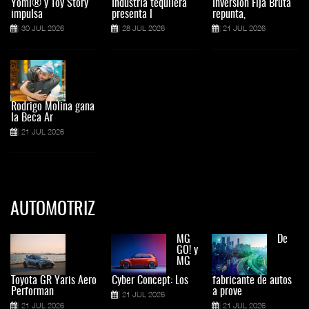
Yomi® y Toy Story
Industria tequilera
Inversión Fija Bruta
impulsa
presenta l
repunta,
30 JUL 2026
28 JUL 2026
21 JUL 2026
Rodrigo Molina gana
la Beca Ar
21 JUL 2026
AUTOMOTRIZ
MG
De
GO! y
MG
Toyota GR Yaris Aero
Cyber Concept: Los
fabricante de autos
Performan
a prove
21 JUL 2026
21 JUL 2026
21 JUL 2026