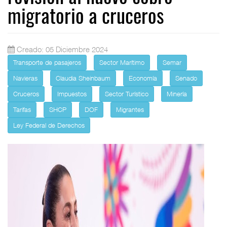
migratorio a cruceros
Creado: 05 Diciembre 2024
Transporte de pasajeros
Sector Marítimo
Semar
Navieras
Claudia Sheinbaum
Economía
Senado
Cruceros
Impuestos
Sector Turístico
Minería
Tarifas
SHCP
DOF
Migrantes
Ley Federal de Derechos