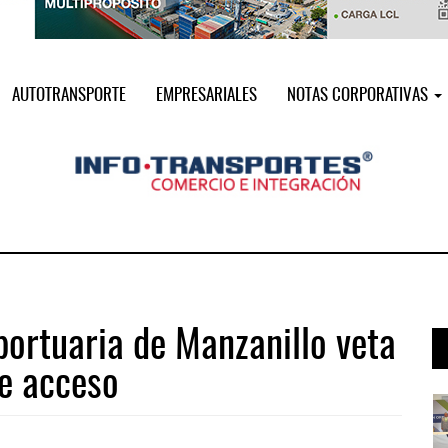
AUTOTRANSPORTE
EMPRESARIALES
NOTAS CORPORATIVAS
portuaria de Manzanillo veta
de acceso
i ...
Miguel Ángel Bres encabezará seguri ...
07 AGO 2026