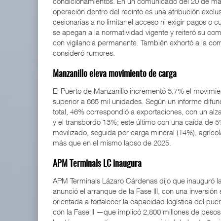
condicionamientos. En un comunicado del 20 de marz
operación dentro del recinto es una atribución exclu
cesionarias a no limitar el acceso ni exigir pagos 
se apegan a la normatividad vigente y reiteró su com
con vigilancia permanente. También exhortó a la com
consideró rumores.
Manzanillo eleva movimiento de carga
El Puerto de Manzanillo incrementó 3.7% el movimie
superior a 665 mil unidades. Según un informe difu
total, 46% correspondió a exportaciones, con un al
y el transbordo 13%; este último con una caída de 
movilizado, seguida por carga mineral (14%), agrícol
más que en el mismo lapso de 2025.
APM Terminals LC inaugura
APM Terminals Lázaro Cárdenas dijo que inauguró la
anunció el arranque de la Fase III, con una inversión
orientada a fortalecer la capacidad logística del pue
con la Fase II —que implicó 2,800 millones de pesos