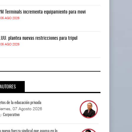
M Terminals incrementa equipamiento para movi
APM Terminals
05 AGO 2026
05 AGO 2026
.UU. plantea nuevas restricciones para tripul
EE.UU. plantea
05 AGO 2026
05 AGO 2026
AUTORES
etos de la educación privada
iernes, 07 Agosto 2026
By
Corporativo
a nueva fuerza sindical que asoma en lo...