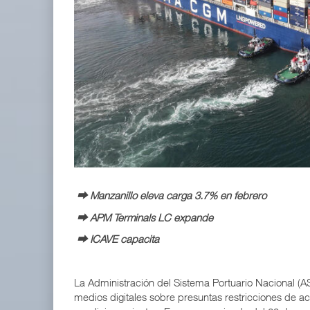
APM Terminals incrementa equipamiento para movi
05 AGO 2026
EE.UU. plantea nuevas restricciones para tripul
05 AGO 2026
⮕ Manzanillo eleva carga 3.7% en febrero
⮕ APM Terminals LC expande
⮕ ICAVE capacita
La Administración del Sistema Portuario Nacional (
medios digitales sobre presuntas restricciones de ac