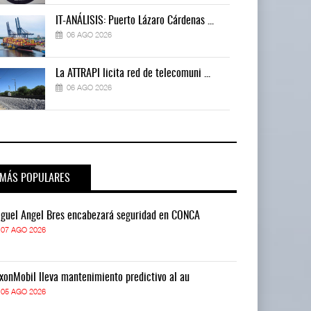
IT-ANÁLISIS: Puerto Lázaro Cárdenas ...
06 AGO 2026
La ATTRAPI licita red de telecomuni ...
06 AGO 2026
MÁS POPULARES
guel Ángel Bres encabezará seguridad en CONCA
Miguel Ángel 
07 AGO 2026
07 AGO 2026
xonMobil lleva mantenimiento predictivo al au
ExxonMobil lle
05 AGO 2026
05 AGO 2026