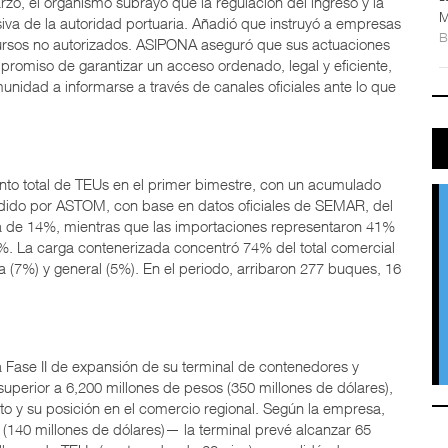
o, el organismo subrayó que la regulación del ingreso y la
M
siva de la autoridad portuaria. Añadió que instruyó a empresas
o cursos no autorizados. ASIPONA aseguró que sus actuaciones
promiso de garantizar un acceso ordenado, legal y eficiente,
unidad a informarse a través de canales oficiales ante lo que
nto total de TEUs en el primer bimestre, con un acumulado
ndido por ASTOM, con base en datos oficiales de SEMAR, del
za de 14%, mientras que las importaciones representaron 41%
5%. La carga contenerizada concentró 74% del total comercial
a (7%) y general (5%). En el periodo, arribaron 277 buques, 16
 Fase II de expansión de su terminal de contenedores y
 superior a 6,200 millones de pesos (350 millones de dólares),
rto y su posición en el comercio regional. Según la empresa,
 (140 millones de dólares)— la terminal prevé alcanzar 65