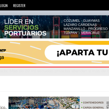
LOGIN
REGISTER
zará
privada
: Más de 20 mil escuelas privadas atienden a más d