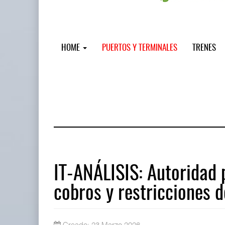
HOME
PUERTOS Y TERMINALES
TRENES
IT-ANÁLISIS: Autoridad 
cobros y restricciones 
Miguel Ángel Bres encabezará segur
07 AGO 2026
Creado: 23 Marzo 2026