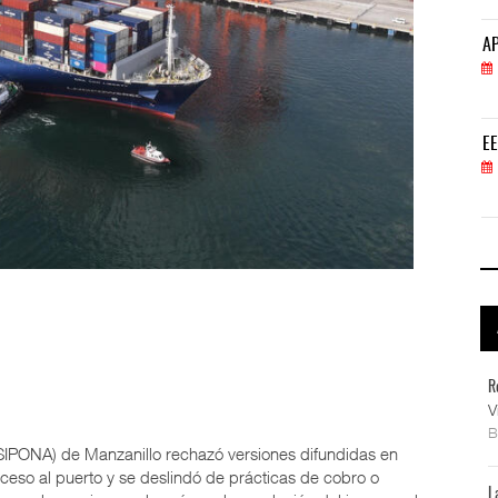
APM Terminals incrementa equipamiento para movi
AP
05 AGO 2026
EE.UU. plantea nuevas restricciones para tripul
EE
05 AGO 2026
R
V
ASIPONA) de Manzanillo rechazó versiones difundidas en
ceso al puerto y se deslindó de prácticas de cobro o
L