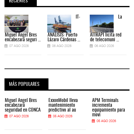
RECIENTES
IT-
La
Miguel Ángel Bres
ANÁLISIS: Puerto
ATTRAPI licita red
encabezará seguri ...
Lázaro Cárdenas ...
de telecomuni ...
07 AGO 2026
06 AGO 2026
06 AGO 2026
MÁS POPULARES
Miguel Ángel Bres
ExxonMobil lleva
APM Terminals
encabezará
mantenimiento
incrementa
seguridad en CONCA
predictivo al au
equipamiento para
movi
07 AGO 2026
05 AGO 2026
05 AGO 2026