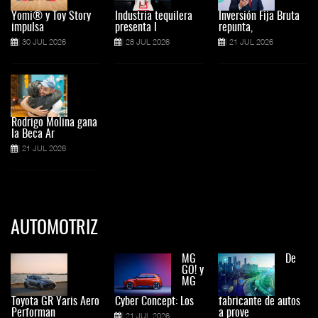
Yomi® y Toy Story
Industria tequilera
Inversión Fija Bruta
impulsa
presenta l
repunta,
30 JUL 2026
28 JUL 2026
21 JUL 2026
Rodrigo Molina gana
la Beca Ar
21 JUL 2026
AUTOMOTRIZ
MG
De
GO! y
MG
Toyota GR Yaris Aero
Cyber Concept: Los
fabricante de autos
Performan
a prove
21 JUL 2026