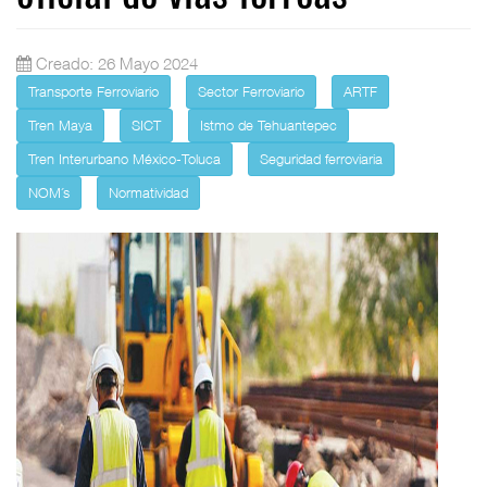
Creado: 26 Mayo 2024
Transporte Ferroviario
Sector Ferroviario
ARTF
Tren Maya
SICT
Istmo de Tehuantepec
Tren Interurbano México-Toluca
Seguridad ferroviaria
NOM´s
Normatividad