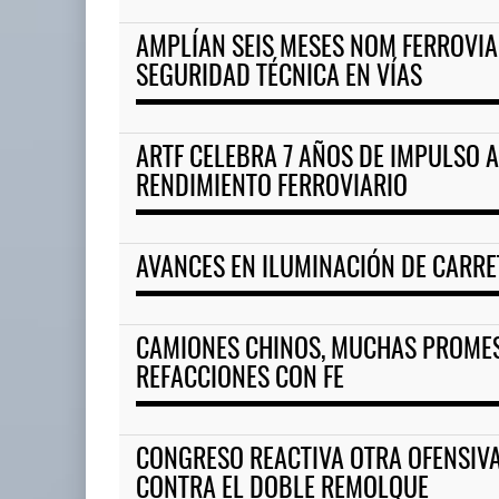
AMPLÍAN SEIS MESES NOM FERROVIA
ExxonMobil lleva mantenimien
SEGURIDAD TÉCNICA EN VÍAS
05 AGO 2026
ARTF CELEBRA 7 AÑOS DE IMPULSO A 
APM Terminals incrementa
RENDIMIENTO FERROVIARIO
equipamiento para mo ...
05 AGO 2026
AVANCES EN ILUMINACIÓN DE CARR
CAMIONES CHINOS, MUCHAS PROMES
REFACCIONES CON FE
CONGRESO REACTIVA OTRA OFENSIV
CONTRA EL DOBLE REMOLQUE