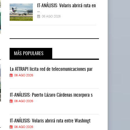
 en
IT-ANÁLISIS: Volaris abrirá ruta en
...
06 AGO 2026
TMAZ eleva 77% movimiento de
TMAZ eleva 77% movimiento de
carga suelta y s ...
carga suelta y s ...
05 AGO 2026
05 AGO 2026
MÁS POPULARES
La ATTRAPI licita red de telecomunicaciones par
La ATTRAPI lic
06 AGO 2026
06 AGO 2026
IT-ANÁLISIS: Puerto Lázaro Cárdenas incorpora s
IT-ANÁLISIS: P
06 AGO 2026
06 AGO 2026
EE.UU. plantea nuevas
EE.UU. plantea nuevas
restricciones para trip ...
restricciones para trip ...
05 AGO 2026
05 AGO 2026
IT-ANÁLISIS: Volaris abrirá ruta entre Washingt
IT-ANÁLISIS: V
06 AGO 2026
06 AGO 2026