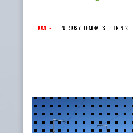
HOME
PUERTOS Y TERMINALES
TRENES
MSC incor
...
12 JUL 