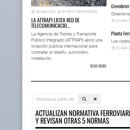
IT-ANÁLISI
Greenbrier
...
06-AGO-2026
BY INFO-TRANSPORTES
Greenbrie
06 AGO 
LA ATTRAPI LICITA RED DE
04-AGO-
TELECOMUNICACIO…
La Agencia de Trenes y Transporte
Planta Fer
Público Integrado (ATTRAPI) abrió una
TMAZ eleva 77% movimiento de
Los costo
carga suelta y s ...
licitación pública internacional para
02-AGO-
05 AGO 2026
contratar el diseño, suministro,
instalación,
READ MORE
La ATTRAPI licita red de tel
06 AGO 2026
IT-ANÁLISIS: Puerto Lázaro C
Introduzca
06 AGO 2026
parte
EE.UU. plantea nuevas
del
ACTUALIZAN NORMATIVA FERROVIAR
restricciones para trip ...
título
05 AGO 2026
Y REVISAN OTRAS 5 NORMAS
IT-ANÁLISIS: Volaris abrirá r
06 AGO 2026