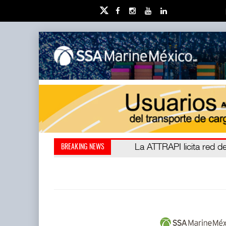
IT-ANÁLISIS: Puerto Láza
La ATTRAPI licita red de
BREAKING NEWS
(ATTRAPI) abrió