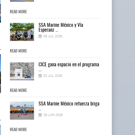
READ MORE
READ MORE
SSA Marine México y Vía
IT-ANÁLISIS: Puerto Lázaro
IT-ANÁLISIS: Puerto Lázaro
Esperanz ...
Cárdenas incorpora ...
Cárdenas incorpora ...
06 JUL 2026
06 AGO 2026
06 AGO 2026
READ MORE
READ MORE
ma
CICE gana espacio en el programa
...
02 JUL 2026
READ MORE
READ MORE
La ATTRAPI licita red de
La ATTRAPI licita red de
ga
SSA Marine México refuerza briga
telecomunicaciones p ...
telecomunicaciones p ...
...
06 AGO 2026
06 AGO 2026
29 JUN 2026
READ MORE
READ MORE