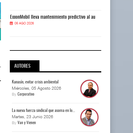
ExxonMobil lleva mantenimiento predictivo al au
ExxonMobil ll
05 AGO 2026
05 AGO 2026
APM Terminals incrementa
APM Terminals incrementa
equipamiento para mo ...
equipamiento para mo ...
05 AGO 2026
05 AGO 2026
AUTORES
Kanasín, evitar crisis ambiental
Miércoles, 05 Agosto 2026
By
Corporativo
La nueva fuerza sindical que asoma en lo...
Martes, 23 Junio 2026
By
Van y Vienen