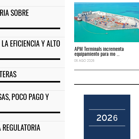
RIA SOBRE
to predictivo al au
ExxonMobil lleva mantenimiento predictivo al au
05 AGO 2026
LA EFICIENCIA Y ALTO
APM Terminals incrementa
APM Terminals incrementa
equipamiento para mo ...
equipamiento para mo ...
05 AGO 2026
05 AGO 2026
ETERAS
AS, POCO PAGO Y
A REGULATORIA