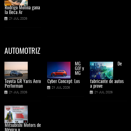
Rodrigo Molina gana
la Beca Ar
21 JUL 2026
AUTOMOTRIZ
MG
De
GO! y
MG
Toyota GR Yaris Aero
Cyber Concept: Los
fabricante de autos
Performan
a prove
21 JUL 2026
21 JUL 2026
21 JUL 2026
Mitsubishi Motors de
México y