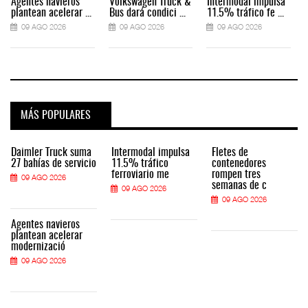
Agentes navieros
Volkswagen Truck &
Intermodal impulsa
plantean acelerar ...
Bus dará condici ...
11.5% tráfico fe ...
09 AGO 2026
09 AGO 2026
09 AGO 2026
MÁS POPULARES
Daimler Truck suma
Intermodal impulsa
Fletes de
27 bahías de servicio
11.5% tráfico
contenedores
ferroviario me
rompen tres
09 AGO 2026
semanas de c
09 AGO 2026
09 AGO 2026
Agentes navieros
plantean acelerar
modernizació
09 AGO 2026