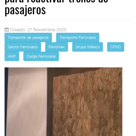
pasajeros
Creado: 27 Noviembre 2023
Transporte de pasajeros
Transporte Ferroviario
Sector Ferroviario
Ferromex
Grupo México
CPKC
AMF
Carga Ferroviaria