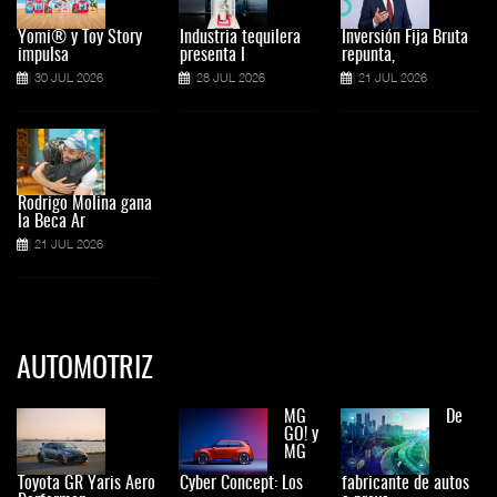
Yomi® y Toy Story
Industria tequilera
Inversión Fija Bruta
impulsa
presenta l
repunta,
30 JUL 2026
28 JUL 2026
21 JUL 2026
Rodrigo Molina gana
la Beca Ar
21 JUL 2026
AUTOMOTRIZ
MG
De
GO! y
MG
Toyota GR Yaris Aero
Cyber Concept: Los
fabricante de autos