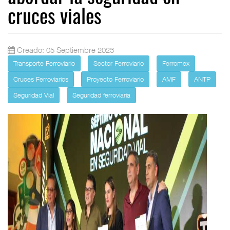
cruces viales
Creado: 05 Septiembre 2023
Transporte Ferroviario
Sector Ferroviario
Ferromex
Cruces Ferroviarios
Proyecto Ferroviario
AMF
ANTP
Seguridad Vial
Seguridad ferroviaria