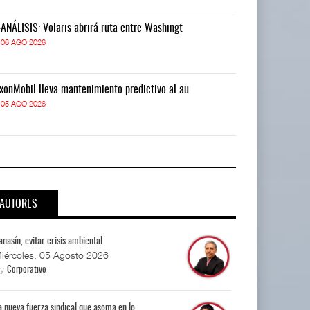
-ANÁLISIS: Volaris abrirá ruta entre Washingt
IT-ANÁLISIS: V
06 AGO 2026
06 AGO 2026
xonMobil lleva mantenimiento predictivo al au
ExxonMobil lle
05 AGO 2026
05 AGO 2026
AUTORES
anasín, evitar crisis ambiental
iércoles, 05 Agosto 2026
By
Corporativo
a nueva fuerza sindical que asoma en lo...