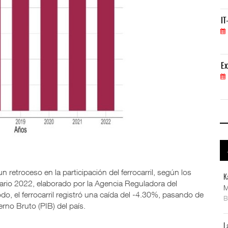
IT-ANÁLISIS: Volaris abrirá ruta entre Washingt
IT
06 AGO 2026
ExxonMobil lleva mantenimiento predictivo al au
Ex
05 AGO 2026
retroceso en la participación del ferrocarril, según los
K
iario 2022, elaborado por la Agencia Reguladora del
M
do, el ferrocarril registró una caída del -4.30%, pasando de
rno Bruto (PIB) del país.
L