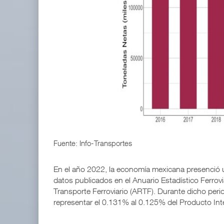
IT-ANÁLISIS: Volaris abrirá ruta entre Washingt
06 AGO 2026
ExxonMobil lleva mantenimiento predictivo al au
05 AGO 2026
Fuente: Info-Transportes
En el año 2022, la economía mexicana presenció un 
datos publicados en el Anuario Estadístico Ferrov
Transporte Ferroviario (ARTF). Durante dicho perio
representar el 0.131% al 0.125% del Producto Inte