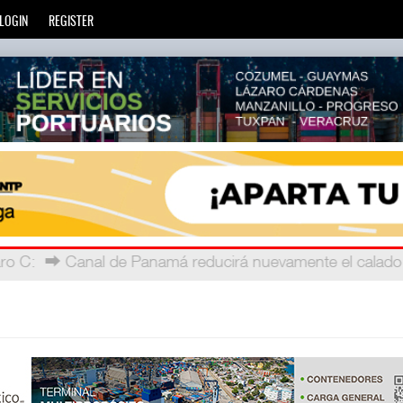
LOGIN
REGISTER
ro C
 telec
: La Agencia de Trenes y Transporte Público Integra