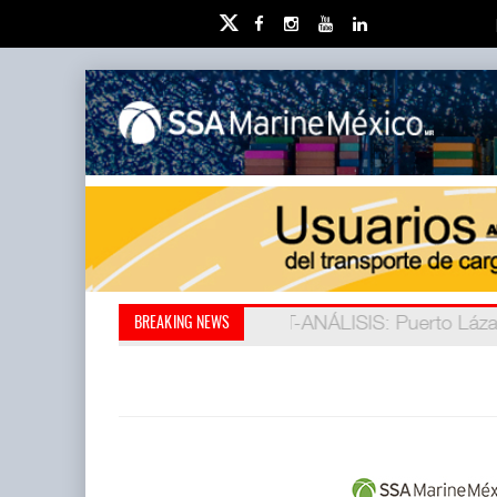
IT-ANÁLISIS: Puerto Láza
La ATTRAPI licita red de
BREAKING NEWS
(ATTRAPI) abrió