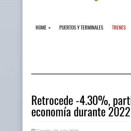
HOME
PUERTOS Y TERMINALES
TRENES
Retrocede -4.30%, parti
economía durante 2022
IT-ANÁLISIS: Puerto Lázaro Cárdenas
06 AGO 2026
Creado: 23 Julio 2023