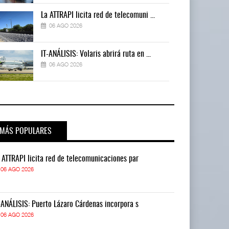
La ATTRAPI licita red de telecomuni ...
06 AGO 2026
IT-ANÁLISIS: Volaris abrirá ruta en ...
06 AGO 2026
MÁS POPULARES
 ATTRAPI licita red de telecomunicaciones par
La ATTRAPI lic
06 AGO 2026
06 AGO 2026
-ANÁLISIS: Puerto Lázaro Cárdenas incorpora s
IT-ANÁLISIS: P
06 AGO 2026
06 AGO 2026