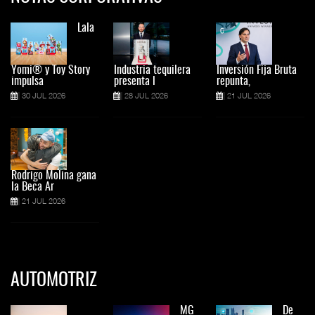
Lala
Yomi® y Toy Story
Industria tequilera
Inversión Fija Bruta
impulsa
presenta l
repunta,
30 JUL 2026
28 JUL 2026
21 JUL 2026
Rodrigo Molina gana
la Beca Ar
21 JUL 2026
AUTOMOTRIZ
MG
De