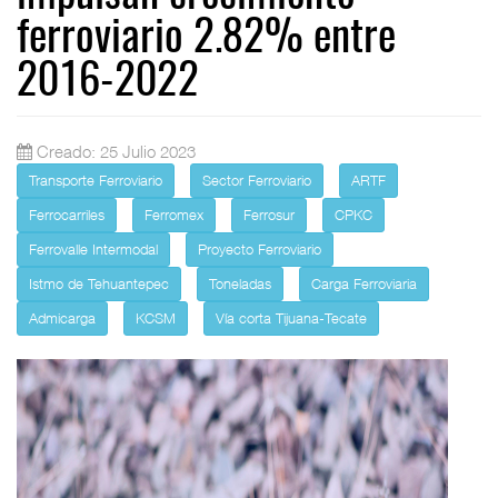
ferroviario 2.82% entre
2016-2022
Creado: 25 Julio 2023
Transporte Ferroviario
Sector Ferroviario
ARTF
Ferrocarriles
Ferromex
Ferrosur
CPKC
Ferrovalle Intermodal
Proyecto Ferroviario
Istmo de Tehuantepec
Toneladas
Carga Ferroviaria
Admicarga
KCSM
Vía corta Tijuana-Tecate