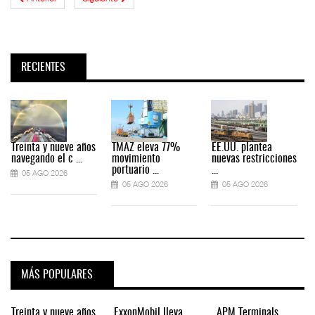
RECIENTES
Treinta y nueve años
TMAZ eleva 77%
EE.UU. plantea
navegando el c ...
movimiento
nuevas restricciones
portuario ...
...
05 AGO 2026
05 AGO 2026
05 AGO 2026
MÁS POPULARES
Treinta y nueve años
ExxonMobil lleva
APM Terminals