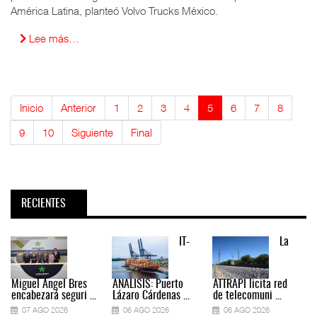
América Latina, planteó Volvo Trucks México.
Lee más…
Inicio
Anterior
1
2
3
4
5
6
7
8
9
10
Siguiente
Final
RECIENTES
IT-
La
Miguel Ángel Bres
ANÁLISIS: Puerto
ATTRAPI licita red
encabezará seguri ...
Lázaro Cárdenas ...
de telecomuni ...
07 AGO 2026
06 AGO 2026
06 AGO 2026