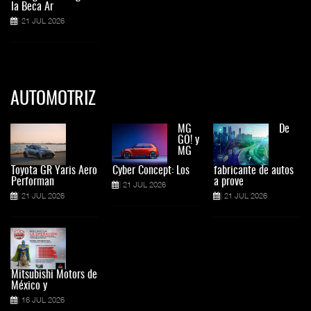
la Beca Ar
21 JUL 2026
AUTOMOTRIZ
MG
De
GO! y
MG
Toyota GR Yaris Aero
Cyber Concept: Los
fabricante de autos
Performan
a prove
21 JUL 2026
21 JUL 2026
21 JUL 2026
Mitsubishi Motors de
México y
16 JUL 2026