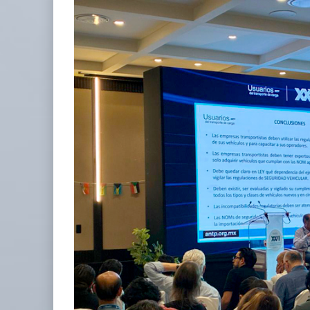
La ATTRAPI licita red de telecomuni
06 AGO 2026
IT-ANÁLISIS: Volaris abrirá ruta en .
06 AGO 2026
La ATTRAPI licita red de telecomunicaciones par
06 AGO 2026
IT-ANÁLISIS: Puerto Lázaro Cárdenas incorpora s
06 AGO 2026