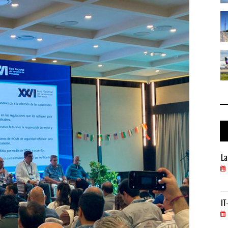
 ...
La ATTRAPI licita red de telecomuni ...
06 AGO 2026
..
IT-ANÁLISIS: Volaris abrirá ruta en ...
06 AGO 2026
La ATTRAPI licita red de telecomunicaciones par
La
06 AGO 2026
IT-ANÁLISIS: Puerto Lázaro Cárdenas incorpora s
IT
06 AGO 2026