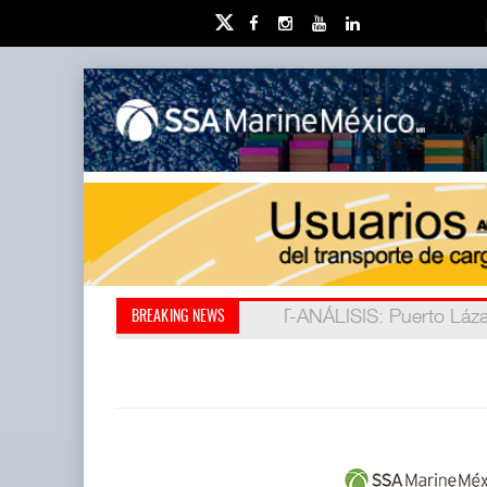
IT-ANÁLISIS: Puerto Láza
La ATTRAPI licita red de
BREAKING NEWS
(ATTRAPI) abrió