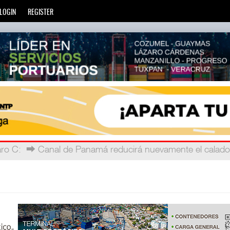
LOGIN
REGISTER
ro C
 telec
: La Agencia de Trenes y Transporte Público Integra