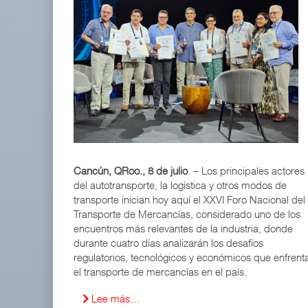
Cancún, QRoo., 8 de julio
. – Los principales actores
del autotransporte, la logística y otros modos de
transporte inician hoy aquí el XXVI Foro Nacional del
Transporte de Mercancías, considerado uno de los
encuentros más relevantes de la industria, donde
durante cuatro días analizarán los desafíos
regulatorios, tecnológicos y económicos que enfrent
el transporte de mercancías en el país.
Lee más…