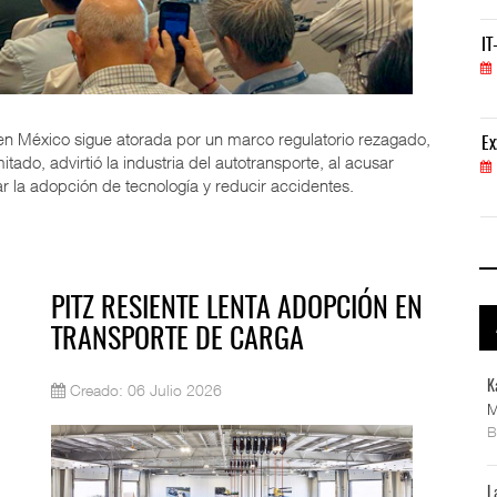
IT-ANÁLISIS: Volaris abrirá ruta entre Washingt
IT
06 AGO 2026
n México sigue atorada por un marco regulatorio rezagado,
ExxonMobil lleva mantenimiento predictivo al au
Ex
tado, advirtió la industria del autotransporte, al acusar
05 AGO 2026
r la adopción de tecnología y reducir accidentes.
​PITZ RESIENTE LENTA ADOPCIÓN EN
TRANSPORTE DE CARGA
K
Creado: 06 Julio 2026
M
L