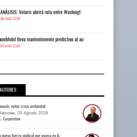
-ANÁLISIS: Volaris abrirá ruta entre Washingt
IT-ANÁLISIS: V
06 AGO 2026
06 AGO 2026
xonMobil lleva mantenimiento predictivo al au
ExxonMobil lle
05 AGO 2026
05 AGO 2026
AUTORES
anasín, evitar crisis ambiental
iércoles, 05 Agosto 2026
By
Corporativo
a nueva fuerza sindical que asoma en lo...