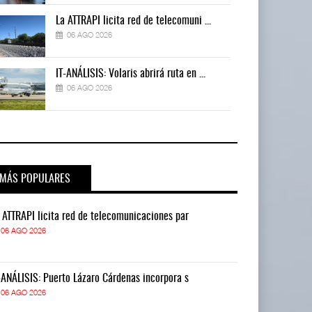
La ATTRAPI licita red de telecomuni ...
06 AGO 2026
IT-ANÁLISIS: Volaris abrirá ruta en ...
06 AGO 2026
MÁS POPULARES
 ATTRAPI licita red de telecomunicaciones par
La ATTRAPI lic
06 AGO 2026
06 AGO 2026
-ANÁLISIS: Puerto Lázaro Cárdenas incorpora s
IT-ANÁLISIS: P
06 AGO 2026
06 AGO 2026