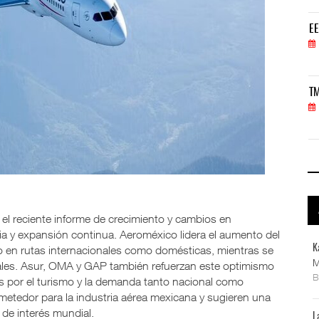
EE.UU. plantea nuevas restricciones para tripul
EE
05 AGO 2026
TMAZ eleva 77% movimiento portuario y servicios
TM
05 AGO 2026
el reciente informe de crecimiento y cambios en
cia y expansión continua. Aeroméxico lidera el aumento del
K
to en rutas internacionales como domésticas, mientras se
M
nales. Asur, OMA y GAP también refuerzan este optimismo
os por el turismo y la demanda tanto nacional como
ometedor para la industria aérea mexicana y sugieren una
de interés mundial.
L