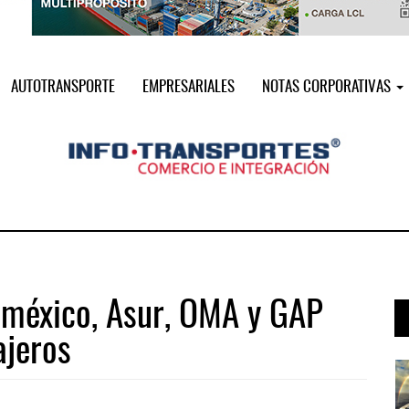
AUTOTRANSPORTE
EMPRESARIALES
NOTAS CORPORATIVAS
oméxico, Asur, OMA y GAP
ajeros
a ...
AMANAC, treinta y nueve años navega ...
05 AGO 2026