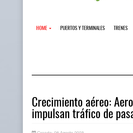
HOME
PUERTOS Y TERMINALES
TRENES
Crecimiento aéreo: Aer
impulsan tráfico de pas
AMANAC, treinta y nueve años naveg
05 AGO 2026
Creado: 08 Agosto 2023