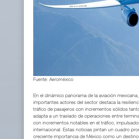
EE.UU. plantea nuevas restricciones para tripul
05 AGO 2026
TMAZ eleva 77% movimiento portuario y servicios
05 AGO 2026
Fuente: Aeroméxico
En el dinámico panorama de la aviación mexicana, 
importantes actores del sector destaca la resilien
tráfico de pasajeros con incrementos sólidos tan
adapta a un traslado de operaciones entre termi
con incrementos notables en el tráfico, impulsad
internacional. Estas noticias pintan un cuadro pr
creciente importancia de México como un destino 