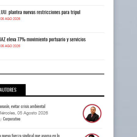
.UU. plantea nuevas restricciones para tripul
EE.UU. plantea
05 AGO 2026
05 AGO 2026
AZ eleva 77% movimiento portuario y servicios
TMAZ eleva 77
05 AGO 2026
05 AGO 2026
AUTORES
anasín, evitar crisis ambiental
iércoles, 05 Agosto 2026
By
Corporativo
a nueva fuerza sindical que asoma en lo...