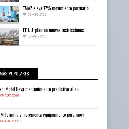
TMAZ eleva 77% movimiento portuario ...
05 AGO 2026
EE.UU. plantea nuevas restricciones ...
05 AGO 2026
MÁS POPULARES
xonMobil lleva mantenimiento predictivo al au
ExxonMobil lle
05 AGO 2026
05 AGO 2026
M Terminals incrementa equipamiento para movi
APM Terminals
05 AGO 2026
05 AGO 2026