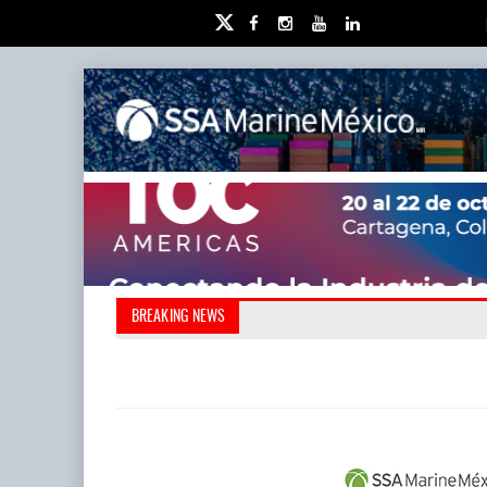
Kanasín, evitar crisis amb
AMANAC, treinta y nu
BREAKING NEWS
también ha redefini