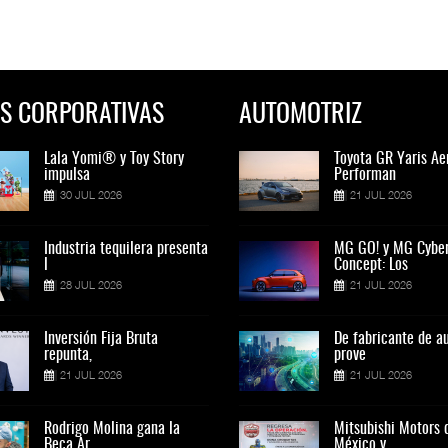
S CORPORATIVAS
AUTOMOTRIZ
Lala Yomi® y Toy Story
Toyota GR Yaris Aero
Lala Yomi® y Toy St
Toyota GR Yaris Ae
impulsa
Performan
impulsa
Performan
30 JUL 2026
21 JUL 2026
30 JUL 2026
21 JUL 2026
Industria tequilera presenta
MG GO! y MG Cyber
Industria tequilera p
MG GO! y MG Cybe
l
Concept: Los
l
Concept: Los
28 JUL 2026
21 JUL 2026
28 JUL 2026
21 JUL 2026
Inversión Fija Bruta
De fabricante de autos a
Inversión Fija Bruta
De fabricante de a
repunta,
prove
repunta,
prove
21 JUL 2026
21 JUL 2026
21 JUL 2026
21 JUL 2026
Rodrigo Molina gana la
Mitsubishi Motors de
Rodrigo Molina gana 
Mitsubishi Motors 
Beca Ar
México y
Beca Ar
México y