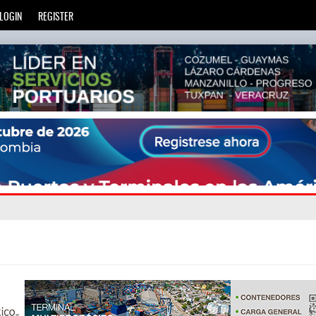
LOGIN
REGISTER
ien
eve años
: La transformación del comercio marítimo mundia