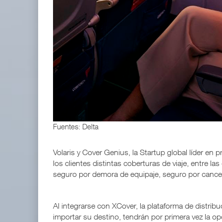
EE.UU. plantea nuevas restricciones para tripul
05 AGO 2026
APM Terminals incrementa equipamiento para movi
05 AGO 2026
Fuentes: Delta
Volaris y Cover Genius, la Startup global líder en 
los clientes distintas coberturas de viaje, entre 
seguro por demora de equipaje, seguro por cancel
Al integrarse con XCover, la plataforma de distribu
importar su destino, tendrán por primera vez la op