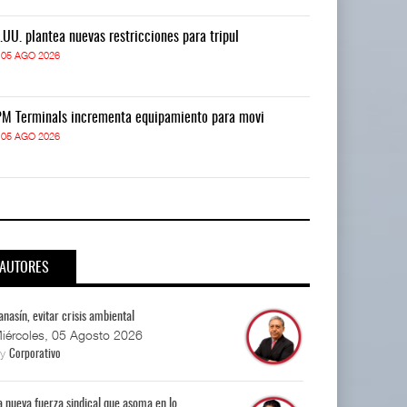
.UU. plantea nuevas restricciones para tripul
EE.UU. plantea
05 AGO 2026
05 AGO 2026
M Terminals incrementa equipamiento para movi
APM Terminals
05 AGO 2026
05 AGO 2026
AUTORES
anasín, evitar crisis ambiental
iércoles, 05 Agosto 2026
By
Corporativo
a nueva fuerza sindical que asoma en lo...