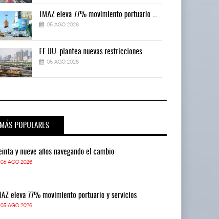
TMAZ eleva 77% movimiento portuario ...
05 AGO 2026
EE.UU. plantea nuevas restricciones ...
05 AGO 2026
MÁS POPULARES
einta y nueve años navegando el cambio
Treinta y nue
05 AGO 2026
05 AGO 2026
AZ eleva 77% movimiento portuario y servicios
TMAZ eleva 77
05 AGO 2026
05 AGO 2026