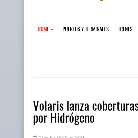
HOME
PUERTOS Y TERMINALES
TRENES
Volaris lanza cobertura
por Hidrógeno
Treinta y nueve años navegando el c
05 AGO 2026
Creado: 16 Mayo 2023