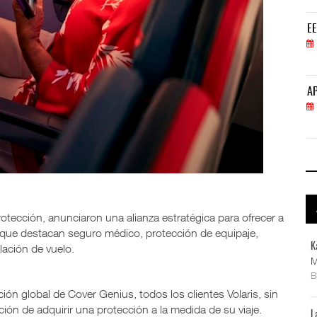
EE.UU. plantea nuevas restricciones para tripul
EE
05 AGO 2026
APM Terminals incrementa equipamiento para movi
AP
05 AGO 2026
protección, anunciaron una alianza estratégica para ofrecer a
las que destacan seguro médico, protección de equipaje,
K
ación de vuelo.
M
ción global de Cover Genius, todos los clientes Volaris, sin
ción de adquirir una protección a la medida de su viaje.
L