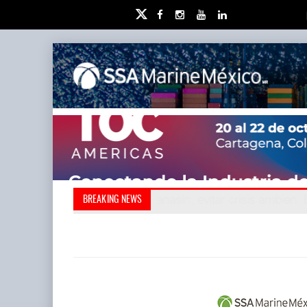
Kanasín, evitar crisis ambien
Treinta y nueve años nave
BREAKING NEWS
redefini