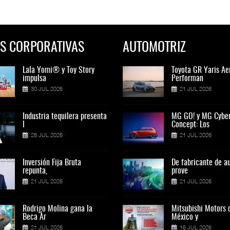
S CORPORATIVAS
AUTOMOTRIZ
Lala Yomi® y Toy Story
Toyota GR Yaris Aero
Lala Yomi® y Toy St
Toyota GR Yaris Ae
impulsa
Performan
impulsa
Performan
30 JUL 2026
21 JUL 2026
30 JUL 2026
21 JUL 2026
Industria tequilera presenta
MG GO! y MG Cyber
Industria tequilera p
MG GO! y MG Cybe
l
Concept: Los
l
Concept: Los
28 JUL 2026
21 JUL 2026
28 JUL 2026
21 JUL 2026
Inversión Fija Bruta
De fabricante de autos a
Inversión Fija Bruta
De fabricante de a
repunta,
prove
repunta,
prove
21 JUL 2026
21 JUL 2026
21 JUL 2026
21 JUL 2026
Rodrigo Molina gana la
Mitsubishi Motors de
Rodrigo Molina gana 
Mitsubishi Motors 
Beca Ar
México y
Beca Ar
México y
21 JUL 2026
16 JUL 2026
21 JUL 2026
16 JUL 2026