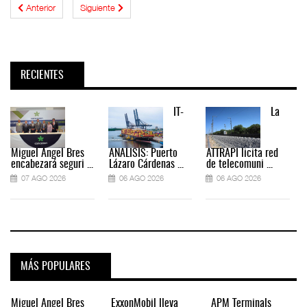
Anterior
Siguiente
RECIENTES
IT-
La
Miguel Ángel Bres
ANÁLISIS: Puerto
ATTRAPI licita red
encabezará seguri ...
Lázaro Cárdenas ...
de telecomuni ...
07 AGO 2026
06 AGO 2026
06 AGO 2026
MÁS POPULARES
Miguel Ángel Bres
ExxonMobil lleva
APM Terminals