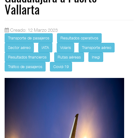
Vallarta
Creado: 12 Marzo 2023
Transporte de pasajeros
Resultados operativos
Sector aéreo
IATA
Volaris
Transporte aéreo
Resultados financieros
Rutas aéreas
Inegi
Tráfico de pasajeros
Covid-19