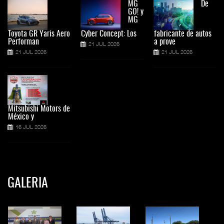
MG
De
GO! y
MG
Toyota GR Yaris Aero
Cyber Concept: Los
fabricante de autos
Performan
a prove
21 JUL 2026
21 JUL 2026
21 JUL 2026
Mitsubishi Motors de
México y
16 JUL 2026
GALERIA