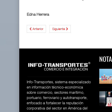
Edna Herrera
Anterior
Siguiente
NOTA
 y Toy Story
Lala Yomi® y Toy Story
Toyota GR Yaris Aero
impulsa
Performan
26
30 JUL 2026
21 JUL 2026
Info-Transportes, sistema especializado
en información técnico-económica
sobre comercio, sectores marítimo,
equilera presenta
Industria tequilera presenta
MG GO! y MG Cyber
portuario, ferroviario y autotransporte,
l
Concept: Los
26
enfocado a fortalecer la reputación
28 JUL 2026
21 JUL 2026
corporativa del sector en América del