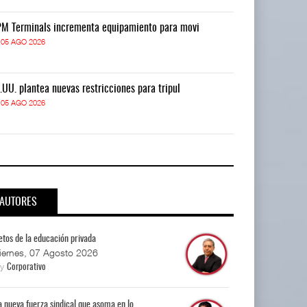
M Terminals incrementa equipamiento para movi
APM Terminals
05 AGO 2026
05 AGO 2026
.UU. plantea nuevas restricciones para tripul
EE.UU. plantea
05 AGO 2026
05 AGO 2026
AUTORES
etos de la educación privada
iernes, 07 Agosto 2026
By
Corporativo
a nueva fuerza sindical que asoma en lo...