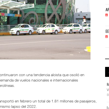
APM Terminals incrementa equipamiento para movi
AP
05 AGO 2026
EE.UU. plantea nuevas restricciones para tripul
EE
05 AGO 2026
ontinuaron con una tendencia alcista que osciló en
demanda de vuelos nacionales e internacionales
R
erolíneas.
V
nsportó en febrero un total de 1.81 millones de pasajeros,
 mismo lapso del 2022.
L