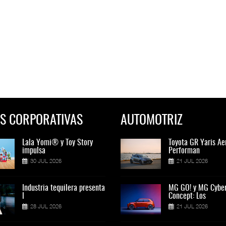
S CORPORATIVAS
AUTOMOTRIZ
Lala Yomi® y Toy Story
Toyota GR Yaris Aero
Lala Yomi® y Toy St
Toyota GR Yaris Ae
impulsa
Performan
impulsa
Performan
30 JUL 2026
21 JUL 2026
30 JUL 2026
21 JUL 2026
Industria tequilera presenta
MG GO! y MG Cyber
Industria tequilera p
MG GO! y MG Cybe
l
Concept: Los
l
Concept: Los
28 JUL 2026
21 JUL 2026
28 JUL 2026
21 JUL 2026