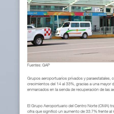
APM Terminals incrementa equipamiento para movi
05 AGO 2026
EE.UU. plantea nuevas restricciones para tripul
05 AGO 2026
Fuentes: GAP
Grupos aeroportuarios privados y paraestatales, c
crecimientos del 14 al 33%, gracias a una mayor 
enmarcados en la senda de recuperación de las a
El Grupo Aeroportuario del Centro Norte (OMA) tra
cifra que significó un aumento de 33.7% frente al