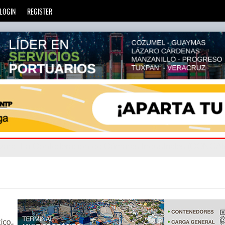
LOGIN
REGISTER
zará
privada
: Más de 20 mil escuelas privadas atienden a más d