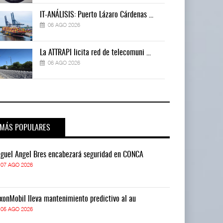
IT-ANÁLISIS: Puerto Lázaro Cárdenas ...
06 AGO 2026
La ATTRAPI licita red de telecomuni ...
06 AGO 2026
MÁS POPULARES
guel Ángel Bres encabezará seguridad en CONCA
Miguel Ángel 
07 AGO 2026
07 AGO 2026
xonMobil lleva mantenimiento predictivo al au
ExxonMobil lle
05 AGO 2026
05 AGO 2026