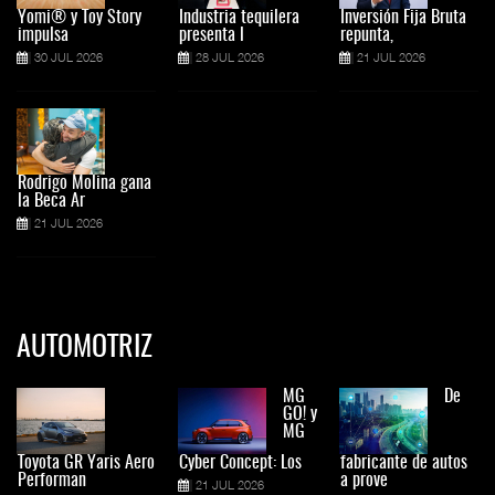
Yomi® y Toy Story
Industria tequilera
Inversión Fija Bruta
impulsa
presenta l
repunta,
30 JUL 2026
28 JUL 2026
21 JUL 2026
Rodrigo Molina gana
la Beca Ar
21 JUL 2026
AUTOMOTRIZ
MG
De
GO! y
MG
Toyota GR Yaris Aero
Cyber Concept: Los
fabricante de autos
Performan
a prove
21 JUL 2026