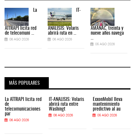
La
IT-
ATTRAPI licita red
ANÁLISIS: Volaris
AMANAC, treinta y
de telecomuni ...
abrirá ruta en ...
nueve años navega
...
06 AGO 2026
06 AGO 2026
05 AGO 2026
MÁS POPULARES
La ATTRAPI licita red
IT-ANÁLISIS: Volaris
ExxonMobil lleva
de
abrirá ruta entre
mantenimiento
telecomunicaciones
Washingt
predictivo al au
par
06 AGO 2026
05 AGO 2026
06 AGO 2026