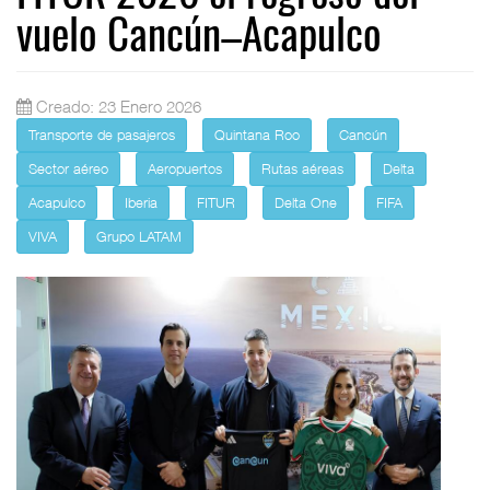
vuelo Cancún–Acapulco
Creado: 23 Enero 2026
Transporte de pasajeros
Quintana Roo
Cancún
Sector aéreo
Aeropuertos
Rutas aéreas
Delta
Acapulco
Iberia
FITUR
Delta One
FIFA
VIVA
Grupo LATAM