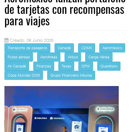
de tarjetas con recompensas
para viajes
Creado: 08 Junio 2026
Transporte de pasajeros
Canadá
CDMX
Aeroméxico
Rutas aéreas
Aerolíneas
Airbus
Carga Aérea
Air Canadá
Finanzas
Texas
DFW
Querétaro
Copa Mundial 2026
Grupo Financiero Inbursa