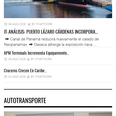
06-AGO-2026
BY IT-NETWORK
IT-ANÁLISIS: PUERTO LÁZARO CÁRDENAS INCORPORA…
⮕ Canal de Panamá reducirá nuevamente el calado de
Neopanamax ⮕ Oaxaca alberga la exposición nava ...
APM Terminals Incrementa Equipamiento…
05-AGO-2026
BY IT-NETWORK
Cruceros Crecen En Caribe…
04-AGO-2026
BY IT-NETWORK
AUTOTRANSPORTE