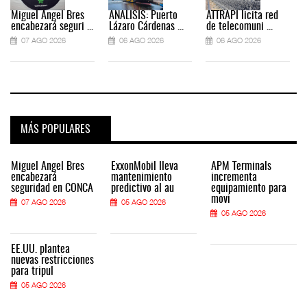
Miguel Ángel Bres
ANÁLISIS: Puerto
ATTRAPI licita red
encabezará seguri ...
Lázaro Cárdenas ...
de telecomuni ...
07 AGO 2026
06 AGO 2026
06 AGO 2026
MÁS POPULARES
Miguel Ángel Bres
ExxonMobil lleva
APM Terminals
encabezará
mantenimiento
incrementa
seguridad en CONCA
predictivo al au
equipamiento para
movi
07 AGO 2026
05 AGO 2026
05 AGO 2026
EE.UU. plantea
nuevas restricciones
para tripul
05 AGO 2026