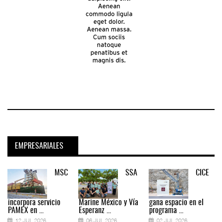
EMPRESARIALES
MSC
SSA
CICE
incorpora servicio
Marine México y Vía
gana espacio en el
PAMEX en ...
Esperanz ...
programa ...
12 JUL 2026
06 JUL 2026
02 JUL 2026