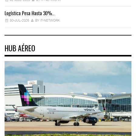
Logística Pesa Hasta 30%…
Ex
30-JUL-2026
BY IT-NETWORK
HUB AÉREO