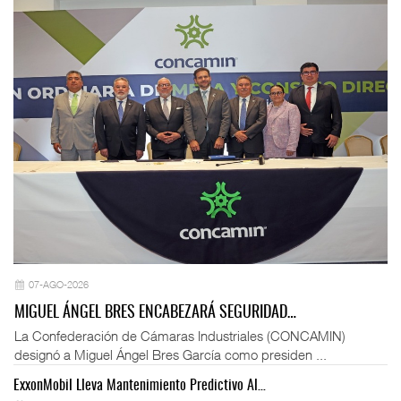
07-AGO-2026
MIGUEL ÁNGEL BRES ENCABEZARÁ SEGURIDAD…
La Confederación de Cámaras Industriales (CONCAMIN)
designó a Miguel Ángel Bres García como presiden ...
ExxonMobil Lleva Mantenimiento Predictivo Al…
La