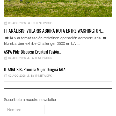
06-AGO-2026
BY IT-NETWORK
IT-ANÁLISIS: VOLARIS ABRIRÁ RUTA ENTRE WASHINGTON…
⮕ IA y automatización redefinen operación aeroportuaria ⮕
Bombardier exhibe Challenger 3500 en LA ...
ASPA Pide Bloquear Eventual Fusión…
IT
04-AGO-2026
BY IT-NETWORK
IT-ANÁLISIS: Primera Mujer Dirigirá IATA…
IT
02-AGO-2026
BY IT-NETWORK
Suscríbete a nuestro newsletter