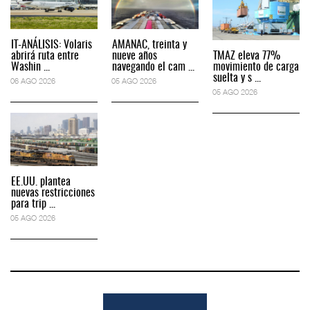
IT-ANÁLISIS: Volaris
AMANAC, treinta y
abrirá ruta entre
nueve años
TMAZ eleva 77%
Washin ...
navegando el cam ...
movimiento de carga
suelta y s ...
06 AGO 2026
05 AGO 2026
05 AGO 2026
EE.UU. plantea
nuevas restricciones
para trip ...
05 AGO 2026