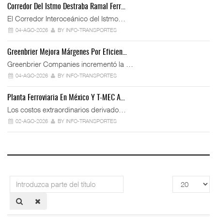
Corredor Del Istmo Destraba Ramal Ferr…
El Corredor Interoceánico del Istmo…
04-AGO-2026
BY INFO-TRANSPORTES
Greenbrier Mejora Márgenes Por Eficien…
Greenbrier Companies incrementó la …
04-AGO-2026
BY INFO-TRANSPORTES
Planta Ferroviaria En México Y T-MEC A…
Los costos extraordinarios derivado…
02-AGO-2026
BY INFO-TRANSPORTES
Introduzca
Cantidad
parte
a
del
mostrar
título