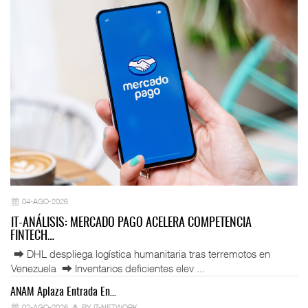
04-AGO-2026
IT-ANÁLISIS: MERCADO PAGO ACELERA COMPETENCIA
FINTECH…
⮕ DHL despliega logística humanitaria tras terremotos en
Venezuela ⮕ Inventarios deficientes elev ...
ANAM Aplaza Entrada En…
IT
02-AGO-2026
BY IT-NETWORK