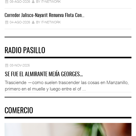
05-AGO-2026
BY IT-NETWORK
Corredor Jalisco-Nayarit Renueva Flota Con…
Tr
04-AGO-2026
BY IT-NETWORK
RADIO PASILLO
03-NOV-2025
SE FUE EL ALMIRANTE MEJÍA GEORGES…
Trasciende —como suelen trascender las cosas en Manzanillo,
primero en el muelle y luego entre el of ...
COMERCIO