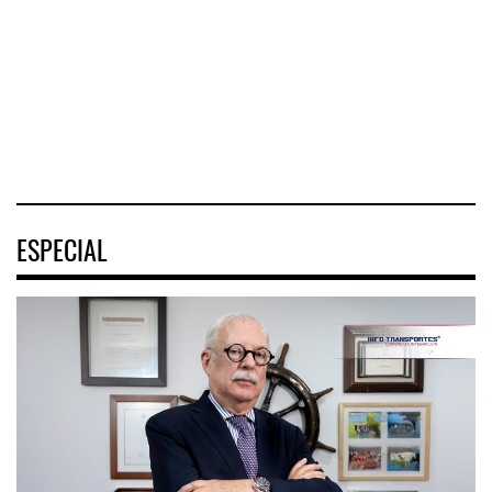
— El arribo de
Istmo de
conecta Jalisco y
pasajeros en
Tehuantepec (CIIT)
Nayarit inició la
cruceros a la
destrabó
turística
04 AGO 2026
04 AGO 2026
04 AGO 2026
ESPECIAL