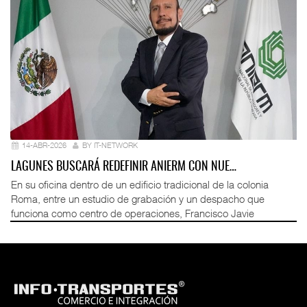
14-ABR-2026
BY IT-NETWORK
LAGUNES BUSCARÁ REDEFINIR ANIERM CON NUE…
En su oficina dentro de un edificio tradicional de la colonia
Roma, entre un estudio de grabación y un despacho que
funciona como centro de operaciones, Francisco Javie