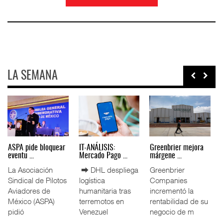
LA SEMANA
Miguel Ángel Bres
IT-ANÁLISIS: Puerto
La ATTRAPI licita
encabez ...
Lázar ...
red de ...
La Confederación
⮕ Canal de
La Agencia de
de Cámaras
Panamá reducirá
Trenes y
Industriales
nuevamente el
Transporte Público
(CONCAMIN)
calado de
Integrado
designó a Migu
Neopanamax ⮕
(ATTRAPI) abri