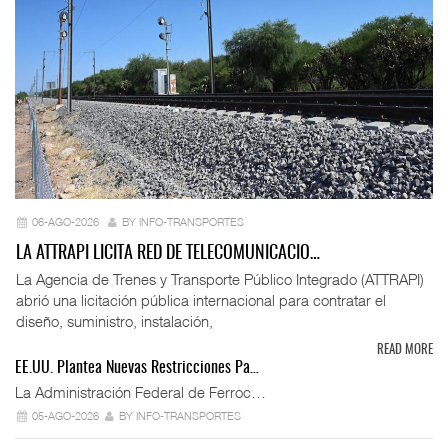
06-AGO-2026
BY INFO-TRANSPORTES
LA ATTRAPI LICITA RED DE TELECOMUNICACIO…
La Agencia de Trenes y Transporte Público Integrado (ATTRAPI)
abrió una licitación pública internacional para contratar el
diseño, suministro, instalación,
READ MORE
EE.UU. Plantea Nuevas Restricciones Pa…
La Administración Federal de Ferroc…
05-AGO-2026
BY INFO-TRANSPORTES