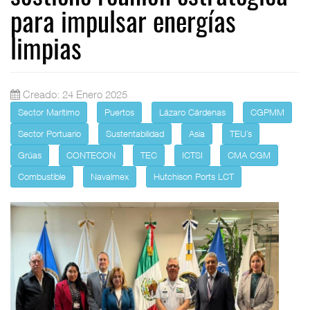
para impulsar energías
limpias
Creado: 24 Enero 2025
Sector Marítimo
Puertos
Lázaro Cárdenas
CGPMM
Sector Portuario
Sustentabilidad
Asia
TEU´s
Grúas
CONTECON
TEC
ICTSI
CMA CGM
Combustible
Navalmex
Hutchison Ports LCT