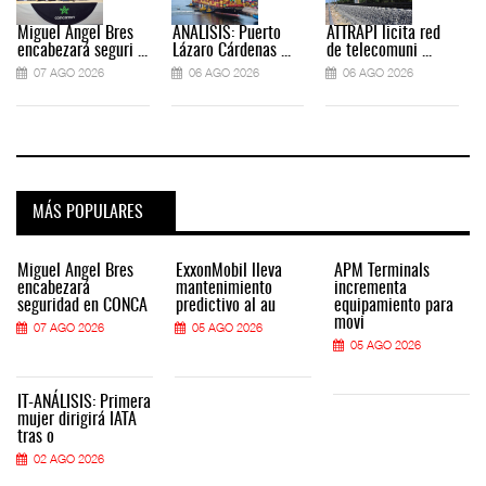
Miguel Ángel Bres
ANÁLISIS: Puerto
ATTRAPI licita red
encabezará seguri ...
Lázaro Cárdenas ...
de telecomuni ...
07 AGO 2026
06 AGO 2026
06 AGO 2026
MÁS POPULARES
Miguel Ángel Bres
ExxonMobil lleva
APM Terminals
encabezará
mantenimiento
incrementa
seguridad en CONCA
predictivo al au
equipamiento para
movi
07 AGO 2026
05 AGO 2026
05 AGO 2026
IT-ANÁLISIS: Primera
mujer dirigirá IATA
tras o
02 AGO 2026