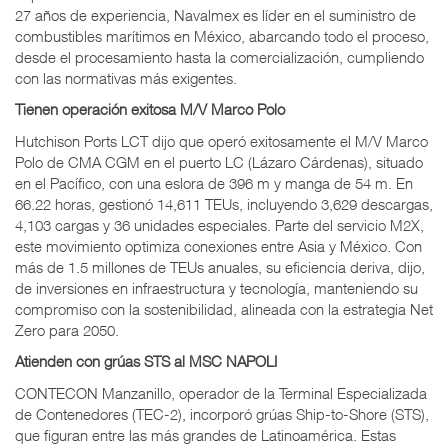
27 años de experiencia, Navalmex es líder en el suministro de
combustibles marítimos en México, abarcando todo el proceso,
desde el procesamiento hasta la comercialización, cumpliendo
con las normativas más exigentes.
Tienen operación exitosa M/V Marco Polo
Hutchison Ports LCT dijo que operó exitosamente el M/V Marco
Polo de CMA CGM en el puerto LC (Lázaro Cárdenas), situado
en el Pacífico, con una eslora de 396 m y manga de 54 m. En
66.22 horas, gestionó 14,611 TEUs, incluyendo 3,629 descargas,
4,103 cargas y 36 unidades especiales. Parte del servicio M2X,
este movimiento optimiza conexiones entre Asia y México. Con
más de 1.5 millones de TEUs anuales, su eficiencia deriva, dijo,
de inversiones en infraestructura y tecnología, manteniendo su
compromiso con la sostenibilidad, alineada con la estrategia Net
Zero para 2050.
Atienden con grúas STS al MSC NAPOLI
CONTECON Manzanillo, operador de la Terminal Especializada
de Contenedores (TEC-2), incorporó grúas Ship-to-Shore (STS),
que figuran entre las más grandes de Latinoamérica. Estas