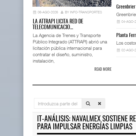
IT-ANÁLISI
Greenbrier
...
06-AGO-2026
BY INFO-TRANSPORTES
Greenbrie
06 AGO 
LA ATTRAPI LICITA RED DE
04-AGO-
TELECOMUNICACIO…
La Agencia de Trenes y Transporte
Planta Fer
Público Integrado (ATTRAPI) abrió una
TMAZ eleva 77% movimiento de
Los costo
carga suelta y s ...
licitación pública internacional para
02-AGO-
05 AGO 2026
contratar el diseño, suministro,
instalación,
READ MORE
La ATTRAPI licita red de tel
06 AGO 2026
IT-ANÁLISIS: Puerto Lázaro C
Introduzca
06 AGO 2026
parte
EE.UU. plantea nuevas
del
IT-ANÁLISIS: NAVALMEX SOSTIENE R
restricciones para trip ...
título
05 AGO 2026
PARA IMPULSAR ENERGÍAS LIMPIAS
IT-ANÁLISIS: Volaris abrirá r
06 AGO 2026