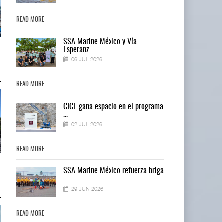
READ MORE
READ MORE
SSA Marine México y Vía
IT-ANÁLISIS: Puerto Lázaro
IT-ANÁLISIS: Puerto Lázaro
Esperanz ...
Cárdenas incorpora ...
Cárdenas incorpora ...
06 JUL 2026
06 AGO 2026
06 AGO 2026
READ MORE
READ MORE
ma
CICE gana espacio en el programa
...
02 JUL 2026
READ MORE
READ MORE
La ATTRAPI licita red de
La ATTRAPI licita red de
ga
SSA Marine México refuerza briga
telecomunicaciones p ...
telecomunicaciones p ...
...
06 AGO 2026
06 AGO 2026
29 JUN 2026
READ MORE
READ MORE