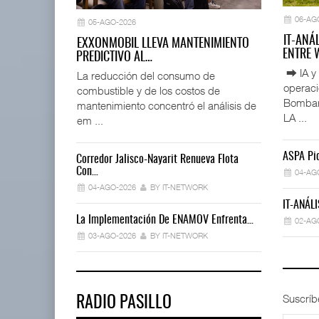
06-AG
05-AGO-2026
IT-ANÁ
EXXONMOBIL LLEVA MANTENIMIENTO
ENTRE
PREDICTIVO AL…
⮕ IA y 
La reducción del consumo de
operac
combustible y de los costos de
Bombard
mantenimiento concentró el análisis de
LA ...
em ...
ASPA Pid
Corredor Jalisco-Nayarit Renueva Flota
Trump Revoca
Con…
04-AG
02-AGO-202
04-AGO-2026
BY IT-NETWORK
IT-ANÁLI
Déficit De O
La Implementación De ENAMOV Enfrenta…
02-AG
30-JUL-2026
03-AGO-2026
BY IT-NETWORK
Suscríb
RADIO PASILLO