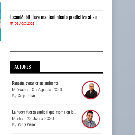
ExxonMobil lleva mantenimiento predictivo al au
ExxonMobil ll
05 AGO 2026
05 AGO 2026
APM Terminals incrementa
APM Terminals incrementa
equipamiento para mo ...
equipamiento para mo ...
05 AGO 2026
05 AGO 2026
AUTORES
Kanasín, evitar crisis ambiental
Miércoles, 05 Agosto 2026
By
Corporativo
La nueva fuerza sindical que asoma en lo...
Martes, 23 Junio 2026
By
Van y Vienen