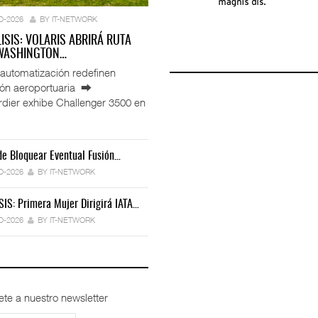
O-2026
BY IT-NETWORK
LISIS: VOLARIS ABRIRÁ RUTA
 WASHINGTON…
automatización redefinen
ión aeroportuaria ⮕
ier exhibe Challenger 3500 en
e Bloquear Eventual Fusión…
IT-ANÁLISIS: Toyota Formaliza Empresa
 Miles De Licencias…
Ford Apuesta Por El Talento…
Para…
O-2026
BY IT-NETWORK
6
BY IT-NETWORK
30-JUL-2026
BY IT-NETWORK
30-JUL-2026
BY IT-NETWORK
SIS: Primera Mujer Dirigirá IATA…
peradores Cambia Estrategia…
TRAXION Reestructura Negocio De Carga…
IT-ANÁLISIS: Iberia Inicia Vuelos A…
O-2026
BY IT-NETWORK
BY IT-NETWORK
29-JUL-2026
BY IT-NETWORK
27-JUL-2026
BY IT-NETWORK
ete a nuestro newsletter