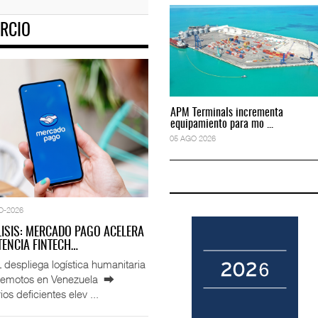
RCIO
to predictivo al au
ExxonMobil lleva mantenimiento predictivo al au
05 AGO 2026
APM Terminals incrementa
APM Terminals incrementa
equipamiento para mo ...
equipamiento para mo ...
05 AGO 2026
05 AGO 2026
O-2026
LISIS: MERCADO PAGO ACELERA
ENCIA FINTECH…
espliega logística humanitaria
rremotos en Venezuela ⮕
ios deficientes elev ...