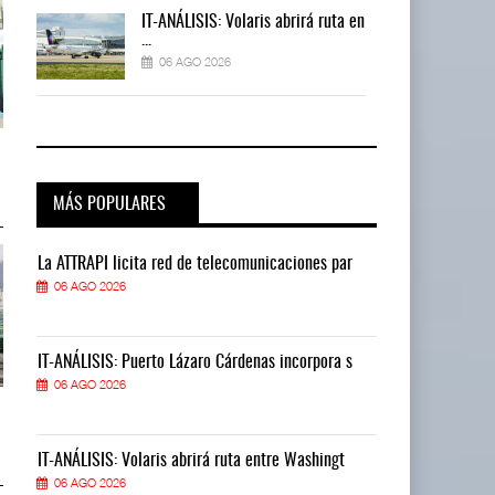
 en
IT-ANÁLISIS: Volaris abrirá ruta en
...
06 AGO 2026
TMAZ eleva 77% movimiento de
TMAZ eleva 77% movimiento de
carga suelta y s ...
carga suelta y s ...
05 AGO 2026
05 AGO 2026
MÁS POPULARES
La ATTRAPI licita red de telecomunicaciones par
La ATTRAPI lic
06 AGO 2026
06 AGO 2026
IT-ANÁLISIS: Puerto Lázaro Cárdenas incorpora s
IT-ANÁLISIS: P
06 AGO 2026
06 AGO 2026
EE.UU. plantea nuevas
EE.UU. plantea nuevas
restricciones para trip ...
restricciones para trip ...
05 AGO 2026
05 AGO 2026
IT-ANÁLISIS: Volaris abrirá ruta entre Washingt
IT-ANÁLISIS: V
06 AGO 2026
06 AGO 2026