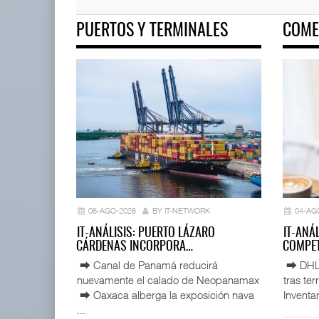
PUERTOS Y TERMINALES
COME
ExxonMobil lleva mantenimien
05 AGO 2026
APM Terminals incrementa
equipamiento para mo ...
05 AGO 2026
06-AGO-2026
BY IT-NETWORK
04-AG
IT-ANÁLISIS: PUERTO LÁZARO
IT-ANÁ
CÁRDENAS INCORPORA…
COMPET
⮕ Canal de Panamá reducirá
⮕ DHL d
nuevamente el calado de Neopanamax
tras te
⮕ Oaxaca alberga la exposición nava
Inventar
...