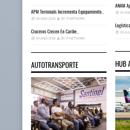
ANAM Ap
APM Terminals Incrementa Equipamiento…
02-AG
05-AGO-2026
BY IT-NETWORK
Logísti
Cruceros Crecen En Caribe…
30-JU
04-AGO-2026
BY IT-NETWORK
HUB 
AUTOTRANSPORTE