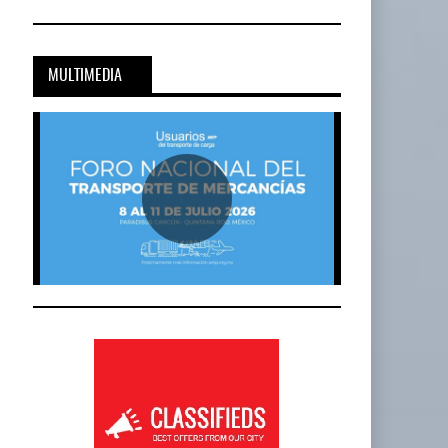
Cadena De Frío, Clave…
20-JUL-2026
BY IT-NETWORK
MULTIMEDIA
Onest SmartLogistics Impulsa Tecnología…
al…
16-JUL-2026
BY IT-NETWORK