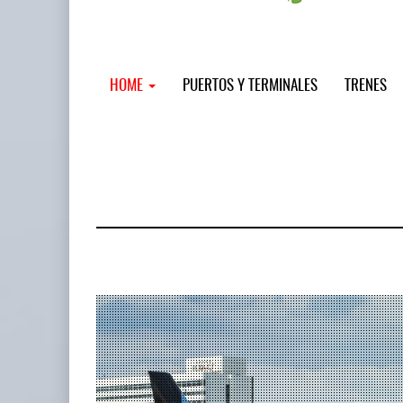
HOME
PUERTOS Y TERMINALES
TRENES
MSC incor
...
12 JUL 