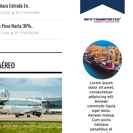
laza Entrada En…
IT-ANÁLISIS: Manifestación Electrónica
Endurece…
O-2026
BY IT-NETWORK
29-JUL-2026
BY IT-NETWORK
ca Pesa Hasta 30%…
Exportaciones Elevan Superávit Comerci
L-2026
BY IT-NETWORK
29-JUL-2026
BY IT-NETWORK
AÉREO