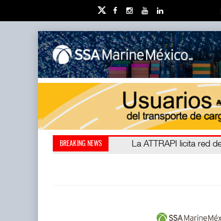
IT-ANÁLISIS: Puerto Láza
La ATTRAPI licita red de
BREAKING NEWS
(ATTRAPI) abrió