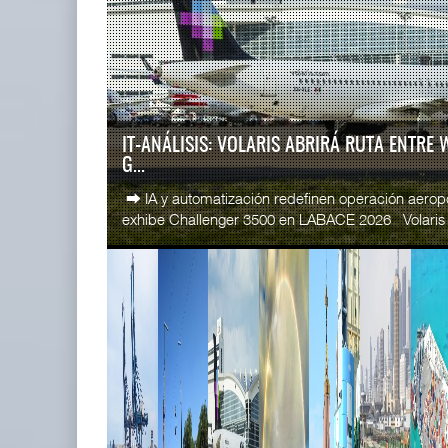
READ MORE
SSA Marin
IT-ANÁLISIS: Puerto Lázaro
Esperanz ..
Cárdenas incorpora ...
06 JUL 
06 AGO 2026
IT-ANÁLISIS: VOLARIS ABRIRÁ RUTA ENTRE
G...
READ MORE
⮕ IA y automatización redefinen operación aero
CICE gana
exhibe Challenger 3500 en LABACE 2026 Volaris a
...
02 JUL 
READ MORE
La ATTRAPI licita red de
SSA Marin
telecomunicaciones p ...
...
06 AGO 2026
29 JUN 
READ MORE