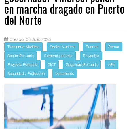
en marcha dragado en Puerto
del Norte
Creado: 05 Julio 2023
Transporte Marítimo
Sector Marítimo
Puertos
Semar
Sector Portuario
Comercio exterior
Proyectos
Proyecto Portuario
SICT
Seguridad Portuaria
APIs
Seguridad y Protección
Matamoros