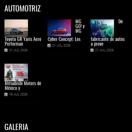
AUTOMOTRIZ
MG
De
GO! y
MG
Toyota GR Yaris Aero
Cyber Concept: Los
fabricante de autos
Performan
a prove
21 JUL 2026
21 JUL 2026
21 JUL 2026
Mitsubishi Motors de
México y
16 JUL 2026
GALERIA