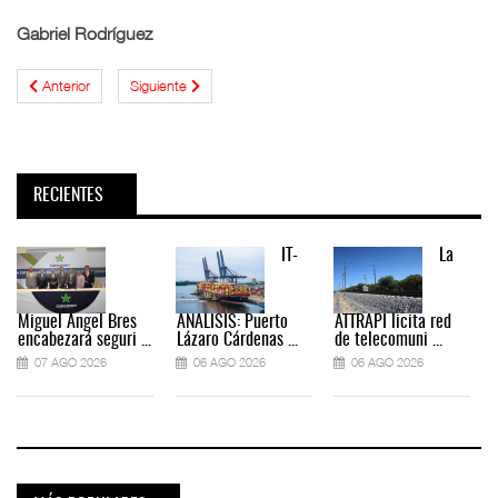
Gabriel Rodríguez
Anterior
Siguiente
RECIENTES
IT-
La
Miguel Ángel Bres
ANÁLISIS: Puerto
ATTRAPI licita red
encabezará seguri ...
Lázaro Cárdenas ...
de telecomuni ...
07 AGO 2026
06 AGO 2026
06 AGO 2026