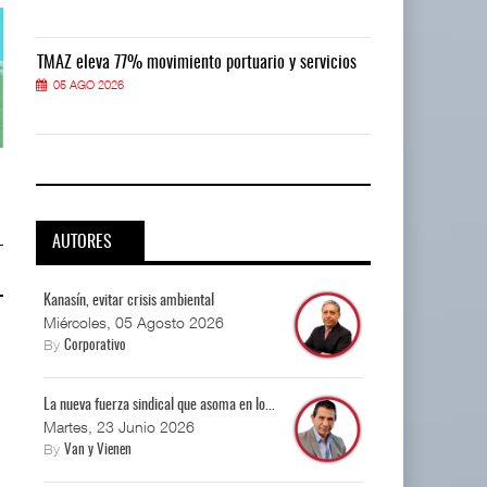
TMAZ eleva 77% movimiento portuario y servicios
TMAZ eleva 77
05 AGO 2026
05 AGO 2026
Corredor del Istmo destraba ramal
Corredor del Istmo destraba ram
ferroviario ...
ferroviario ...
04 AGO 2026
04 AGO 2026
AUTORES
Kanasín, evitar crisis ambiental
Miércoles, 05 Agosto 2026
By
Corporativo
La nueva fuerza sindical que asoma en lo...
Martes, 23 Junio 2026
By
Van y Vienen