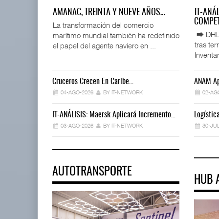
AMANAC, TREINTA Y NUEVE AÑOS…
IT-ANÁ
COMPET
La transformación del comercio
⮕ DHL d
marítimo mundial también ha redefinido
tras te
el papel del agente naviero en ...
Inventar
Cruceros Crecen En Caribe…
ANAM Ap
04-AGO-2026
BY IT-NETWORK
02-AG
IT-ANÁLISIS: Maersk Aplicará Incremento…
Logísti
03-AGO-2026
BY IT-NETWORK
30-JU
AUTOTRANSPORTE
HUB 