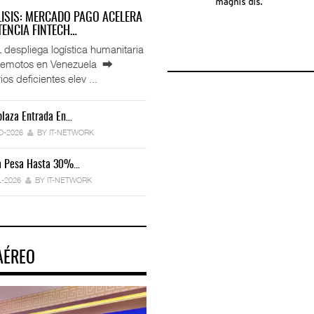
LISIS: MERCADO PAGO ACELERA
ENCIA FINTECH…
espliega logística humanitaria
rremotos en Venezuela ⮕
ios deficientes elev ...
laza Entrada En…
IT-ANÁLISIS: Manifestación Electrónica
Endurece…
O-2026
BY IT-NETWORK
29-JUL-2026
BY IT-NETWORK
ca Pesa Hasta 30%…
Exportaciones Elevan Superávit Comerci
L-2026
BY IT-NETWORK
29-JUL-2026
BY IT-NETWORK
AÉREO