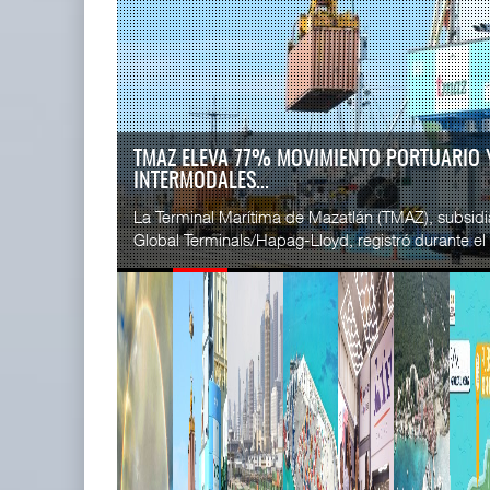
READ MORE
SSA Marin
AMANAC, treinta y nueve años
Esperanz ..
navegando el cam ...
06 JUL 
05 AGO 2026
EE.UU. PLANTEA NUEVAS RESTRICCIONES PA
MEXIC...
READ MORE
La Administración Federal de Ferrocarriles de los
CICE gana
siglas en inglés) propuso nuevas restricciones a las 
...
02 JUL 
READ MORE
TMAZ eleva 77% movimiento
SSA Marin
portuario y servici ...
...
05 AGO 2026
29 JUN 
READ MORE