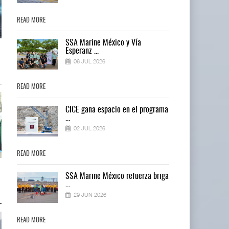
READ MORE
READ MORE
SSA Marine México y Vía
AMANAC, treinta y nueve años
AMANAC, treinta y nueve años
Esperanz ...
navegando el cam ...
navegando el cam ...
06 JUL 2026
05 AGO 2026
05 AGO 2026
READ MORE
READ MORE
ma
CICE gana espacio en el programa
...
02 JUL 2026
READ MORE
READ MORE
TMAZ eleva 77% movimiento
TMAZ eleva 77% movimiento
ga
SSA Marine México refuerza briga
portuario y servici ...
portuario y servici ...
...
05 AGO 2026
05 AGO 2026
29 JUN 2026
READ MORE
READ MORE