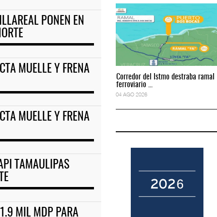
ILLAREAL PONEN EN
ortuario y servicios
TMAZ eleva 77% movimiento portuario y servicios
NORTE
05 AGO 2026
CTA MUELLE Y FRENA
Corredor del Istmo destraba ramal
Corredor del Istmo destraba ramal
ferroviario ...
ferroviario ...
04 AGO 2026
04 AGO 2026
CTA MUELLE Y FRENA
API TAMAULIPAS
TE
1.9 MIL MDP PARA