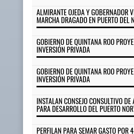
ALMIRANTE OJEDA Y GOBERNADOR V
TMAZ eleva 77% movimiento p
MARCHA DRAGADO EN PUERTO DEL 
05 AGO 2026
GOBIERNO DE QUINTANA ROO PROYE
Corredor del Istmo destraba ramal
INVERSIÓN PRIVADA
ferroviario ...
04 AGO 2026
GOBIERNO DE QUINTANA ROO PROYE
INVERSIÓN PRIVADA
INSTALAN CONSEJO CONSULTIVO DE 
PARA DESARROLLO DEL PUERTO NOR
PERFILAN PARA SEMAR GASTO POR 4