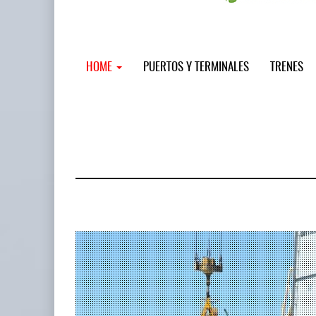
HOME
PUERTOS Y TERMINALES
TRENES
MSC incor
...
12 JUL 