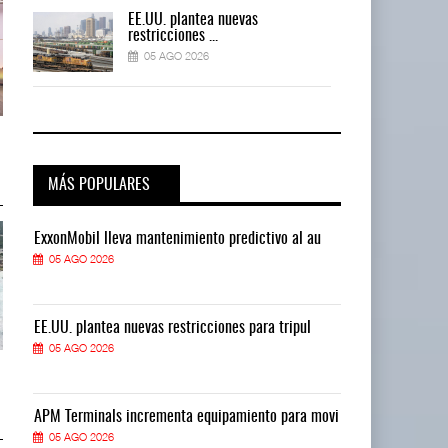
EE.UU. plantea nuevas
restricciones ...
05 AGO 2026
ExxonMobil lleva mantenimiento
ExxonMobil lleva mantenimiento
predictivo al ...
predictivo al ...
05 AGO 2026
05 AGO 2026
MÁS POPULARES
ExxonMobil lleva mantenimiento predictivo al au
ExxonMobil ll
05 AGO 2026
05 AGO 2026
EE.UU. plantea nuevas restricciones para tripul
EE.UU. plantea
05 AGO 2026
05 AGO 2026
Cruceros crecen en Caribe
Cruceros crecen en Caribe
mientras bajan ferr ...
mientras bajan ferr ...
04 AGO 2026
04 AGO 2026
vi
APM Terminals incrementa equipamiento para movi
APM Terminals
05 AGO 2026
05 AGO 2026