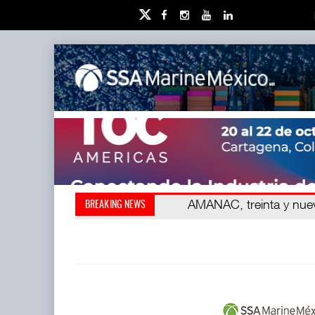
Kanasín, evitar crisis amb
AMANAC, treinta y nu
BREAKING NEWS
también ha redefini