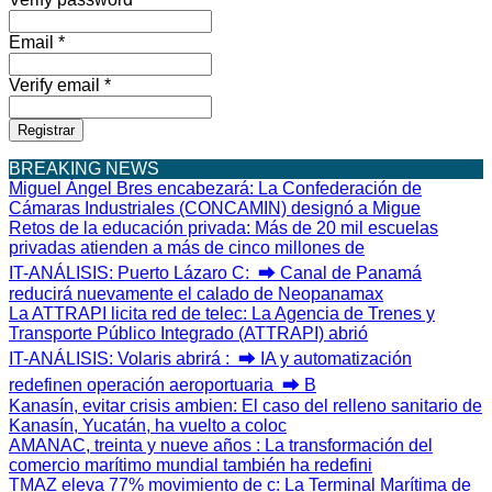
Email *
Verify email *
Registrar
BREAKING NEWS
Miguel Ángel Bres encabezará
: La Confederación de
Cámaras Industriales (CONCAMIN) designó a Migue
Retos de la educación privada
: Más de 20 mil escuelas
privadas atienden a más de cinco millones de
IT-ANÁLISIS: Puerto Lázaro C
: ⮕ Canal de Panamá
reducirá nuevamente el calado de Neopanamax
La ATTRAPI licita red de telec
: La Agencia de Trenes y
Transporte Público Integrado (ATTRAPI) abrió
IT-ANÁLISIS: Volaris abrirá
: ⮕ IA y automatización
redefinen operación aeroportuaria ⮕ B
Kanasín, evitar crisis ambien
: El caso del relleno sanitario de
Kanasín, Yucatán, ha vuelto a coloc
AMANAC, treinta y nueve años
: La transformación del
comercio marítimo mundial también ha redefini
TMAZ eleva 77% movimiento de c
: La Terminal Marítima de