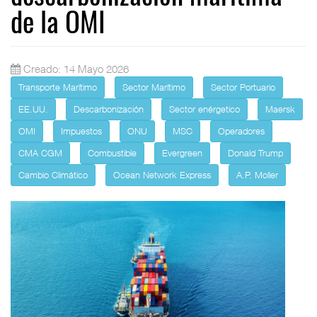
de la OMI
Creado: 14 Mayo 2026
Transporte Marítimo
Sector Marítimo
Sector Portuario
EE.UU.
Descarbonización
Sector enérgetico
Maersk
OMI
Impuestos
ONU
MSC
Operadores
CMA CGM
Combustible
Evergreen
Donald Trump
Cambio Climático
Ocean Network Express
A.P. Moller