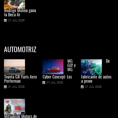
Rodrigo Molina gana
la Beca Ar
21 JUL 2026
AUTOMOTRIZ
MG
De
GO! y
MG
Toyota GR Yaris Aero
Cyber Concept: Los
fabricante de autos
Performan
a prove
21 JUL 2026
21 JUL 2026
21 JUL 2026
Mitsubishi Motors de