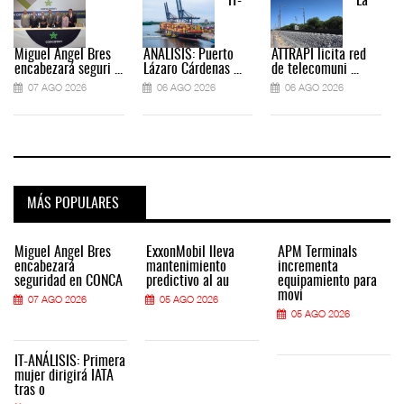
IT-
La
Miguel Ángel Bres
ANÁLISIS: Puerto
ATTRAPI licita red
encabezará seguri ...
Lázaro Cárdenas ...
de telecomuni ...
07 AGO 2026
06 AGO 2026
06 AGO 2026
MÁS POPULARES
Miguel Ángel Bres
ExxonMobil lleva
APM Terminals
encabezará
mantenimiento
incrementa
seguridad en CONCA
predictivo al au
equipamiento para
movi
07 AGO 2026
05 AGO 2026
05 AGO 2026
IT-ANÁLISIS: Primera
mujer dirigirá IATA
tras o