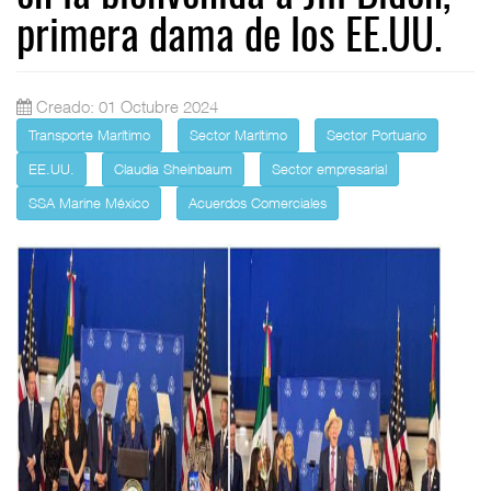
primera dama de los EE.UU.
Creado: 01 Octubre 2024
Transporte Marítimo
Sector Marítimo
Sector Portuario
EE.UU.
Claudia Sheinbaum
Sector empresarial
SSA Marine México
Acuerdos Comerciales