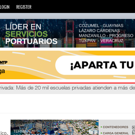
LOGIN
REGISTER
zará
privada
: Más de 20 mil escuelas privadas atienden a más d