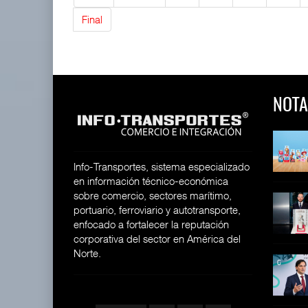
Final
NOTA
 y Toy Story
Lala Yomi® y Toy Story
Toyota GR Yaris Aero
impulsa
Performan
26
30 JUL 2026
21 JUL 2026
Info-Transportes, sistema especializado
en información técnico-económica
sobre comercio, sectores marítimo,
equilera presenta
Industria tequilera presenta
MG GO! y MG Cyber
portuario, ferroviario y autotransporte,
l
Concept: Los
26
enfocado a fortalecer la reputación
28 JUL 2026
21 JUL 2026
corporativa del sector en América del
Norte.
ija Bruta
Inversión Fija Bruta
De fabricante de autos a
repunta,
prove
26
21 JUL 2026
21 JUL 2026