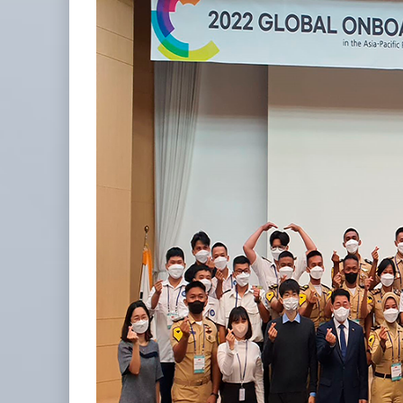
IT-ANÁLISIS: Puerto Lázaro Cárdenas
06 AGO 2026
La ATTRAPI licita red de telecomuni
06 AGO 2026
Miguel Ángel Bres encabezará seguridad en CONCA
07 AGO 2026
ExxonMobil lleva mantenimiento predictivo al au
05 AGO 2026