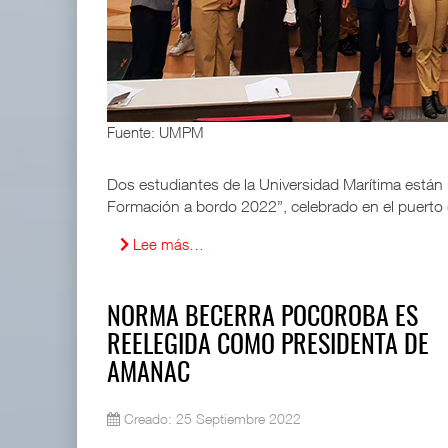
APM Terminals incrementa equipamiento para movi
05 AGO 2026
EE.UU. plantea nuevas restricciones para tripul
Fuente: UMPM
05 AGO 2026
Dos estudiantes de la Universidad Marítima están
Formación a bordo 2022”, celebrado en el puerto
Lee más…
NORMA BECERRA POCOROBA ES
REELEGIDA COMO PRESIDENTA DE
AMANAC
Creado: 25 Septiembre 2022