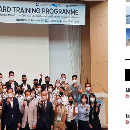
 ...
IT-ANÁLISIS: Puerto Lázaro Cárdenas ...
06 AGO 2026
 ...
La ATTRAPI licita red de telecomuni ...
06 AGO 2026
Miguel Ángel Bres encabezará seguridad en CONCA
Mi
07 AGO 2026
ExxonMobil lleva mantenimiento predictivo al au
Ex
05 AGO 2026