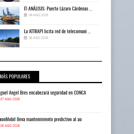
IT-ANÁLISIS: Puerto Lázaro Cárdenas ...
06 AGO 2026
La ATTRAPI licita red de telecomuni ...
06 AGO 2026
MÁS POPULARES
guel Ángel Bres encabezará seguridad en CONCA
Miguel Ángel 
07 AGO 2026
07 AGO 2026
xonMobil lleva mantenimiento predictivo al au
ExxonMobil lle
05 AGO 2026
05 AGO 2026