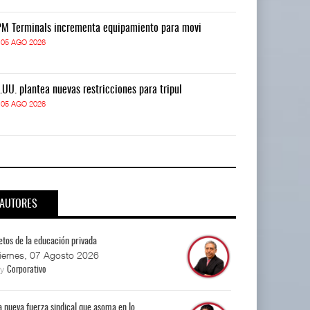
M Terminals incrementa equipamiento para movi
APM Terminals
05 AGO 2026
05 AGO 2026
.UU. plantea nuevas restricciones para tripul
EE.UU. plantea
05 AGO 2026
05 AGO 2026
AUTORES
etos de la educación privada
iernes, 07 Agosto 2026
By
Corporativo
a nueva fuerza sindical que asoma en lo...