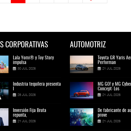
S CORPORATIVAS
AUTOMOTRIZ
Lala Yomi® y Toy Story
Toyota GR Yaris Aero
Lala Yomi® y Toy St
Toyota GR Yaris Ae
impulsa
Performan
impulsa
Performan
30 JUL 2026
21 JUL 2026
30 JUL 2026
21 JUL 2026
Industria tequilera presenta
MG GO! y MG Cyber
Industria tequilera p
MG GO! y MG Cybe
l
Concept: Los
l
Concept: Los
28 JUL 2026
21 JUL 2026
28 JUL 2026
21 JUL 2026
Inversión Fija Bruta
De fabricante de autos a
Inversión Fija Bruta
De fabricante de a
repunta,
prove
repunta,
prove
21 JUL 2026
21 JUL 2026
21 JUL 2026
21 JUL 2026