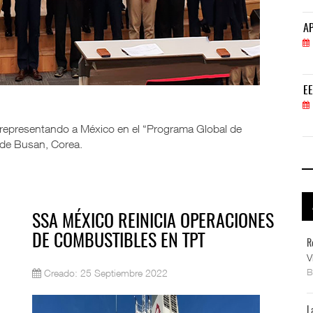
APM Terminals incrementa equipamiento para movi
AP
05 AGO 2026
EE.UU. plantea nuevas restricciones para tripul
EE
05 AGO 2026
 representando a México en el “Programa Global de
 de Busan, Corea.
SSA MÉXICO REINICIA OPERACIONES
DE COMBUSTIBLES EN TPT
R
V
Creado: 25 Septiembre 2022
L