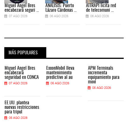
Miguel Ángel Bres
ANÁLISIS: Puerto
ATTRAPI licita red
encabezará seguri ...
Lázaro Cárdenas ...
de telecomuni ...
07 AGO 2026
06 AGO 2026
06 AGO 2026
MÁS POPULARES
Miguel Ángel Bres
ExxonMobil lleva
APM Terminals
encabezará
mantenimiento
incrementa
seguridad en CONCA
predictivo al au
equipamiento para
movi
07 AGO 2026
05 AGO 2026
05 AGO 2026
EE.UU. plantea
nuevas restricciones
para tripul
05 AGO 2026