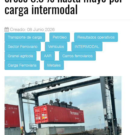
carga intermodal
Creado: 08 Junio 2026
Transporte de carga
Petróleo
Resultados operativos
Sector Ferroviario
Vehículos
INTERMODAL
Granel agrícola
AAR
Carros ferroviarios
Carga Ferroviaria
Metales