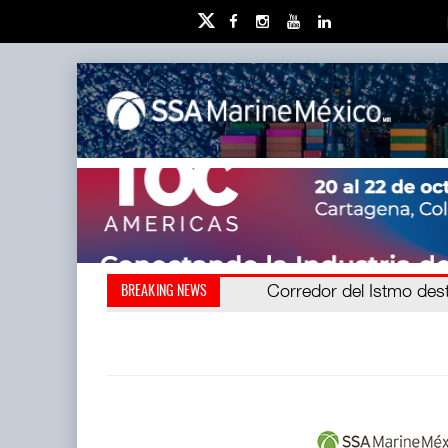
Cruceros crecen en Carib
Corredor del Istmo des
BREAKING NEWS
(CIIT) destrabó l