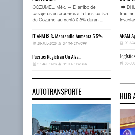
COZUMEL, Méx. — El arribo de
⮕ DHL d
pasajeros en cruceros a la turística Isla
tras te
de Cozumel aumentó 9.8% duran ...
Inventar
ANAM Ap
IT-ANÁLISIS: Manzanillo Aumenta 5.5%…
02-AG
28-JUL-2026
BY IT-NETWORK
Logísti
Puertos Registran Un Alza…
30-JU
27-JUL-2026
BY IT-NETWORK
AUTOTRANSPORTE
HUB 