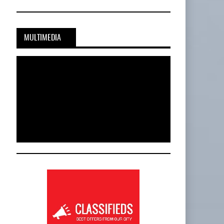
MULTIMEDIA
Cadena De Frío, Clave…
20-JUL-2026
BY IT-NETWORK
Onest SmartLogistics Impulsa Tecnología…
al…
16-JUL-2026
BY IT-NETWORK