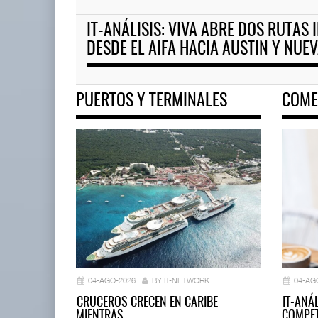
IT-ANÁLISIS: VIVA ABRE DOS RUTAS
Corredor del Istmo destraba r
DESDE EL AIFA HACIA AUSTIN Y NUE
04 AGO 2026
PUERTOS Y TERMINALES
COME
La implementación de ENAMOV
enfrenta rezagos ...
03 AGO 2026
04-AGO-2026
BY IT-NETWORK
04-AG
CRUCEROS CRECEN EN CARIBE
IT-ANÁ
MIENTRAS…
COMPET