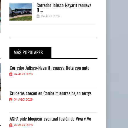
a
Corredor Jalisco-Nayarit renueva
fl ...
04 AGO 2026
a
IT-ANÁLISIS: Mercado Pago acelera
IT-ANÁLISIS: Mercado Pago acel
competencia ...
competencia ...
04 AGO 2026
04 AGO 2026
MÁS POPULARES
Corredor Jalisco-Nayarit renueva flota con auto
Corredor Jalis
04 AGO 2026
04 AGO 2026
Cruceros crecen en Caribe mientras bajan ferrys
Cruceros crece
04 AGO 2026
04 AGO 2026
Greenbrier mejora márgenes por
Greenbrier mejora márgenes por
eficiencia en ...
eficiencia en ...
04 AGO 2026
04 AGO 2026
ASPA pide bloquear eventual fusión de Viva y Vo
ASPA pide bloq
04 AGO 2026
04 AGO 2026