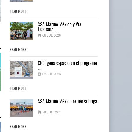
READ MORE
READ MORE
SSA Marine México y Vía
Cruceros crecen en Caribe
Cruceros crecen en Caribe
Esperanz ...
mientras bajan ferr ...
mientras bajan ferr ...
06 JUL 2026
04 AGO 2026
04 AGO 2026
READ MORE
READ MORE
ma
CICE gana espacio en el programa
...
02 JUL 2026
READ MORE
READ MORE
Corredor del Istmo destraba ramal
Corredor del Istmo destraba ram
ga
SSA Marine México refuerza briga
ferroviario ...
ferroviario ...
...
04 AGO 2026
04 AGO 2026
29 JUN 2026
READ MORE
READ MORE