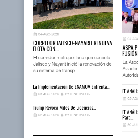
04-AGO-2026
04-AG
CORREDOR JALISCO-NAYARIT RENUEVA
ASPA P
FLOTA CON…
FUSIÓN
El corredor metropolitano que conecta
La Asoc
Jalisco y Nayarit inició la renovación de
Aviador
su sistema de transp ...
Autorid
La Implementación De ENAMOV Enfrenta…
Déficit De O
IT-ANÁLI
03-AGO-2026
BY IT-NETWORK
30-JUL-2026
02-AG
Trump Revoca Miles De Licencias…
Ford Apuesta 
IT-ANÁLI
02-AGO-2026
BY IT-NETWORK
30-JUL-2026
Para…
30-JU