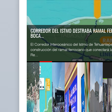
READ MORE
SSA Marin
Cruceros crecen en Caribe
Esperanz ..
mientras bajan ferr ...
06 JUL 
04 AGO 2026
CORREDOR JALISCO-NAYARIT RENUEVA FLO
EUR...
READ MORE
El corredor metropolitano que conecta Jalisco y Na
CICE gana
su sistema de transporte público con la incorporac
...
02 JUL 
READ MORE
Corredor del Istmo destraba ramal
SSA Marin
ferroviario ...
...
04 AGO 2026
29 JUN 
READ MORE