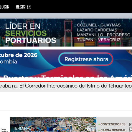
LOGIN
REGISTER
e mien
traba ra
: El Corredor Interoceánico del Istmo de Tehuante