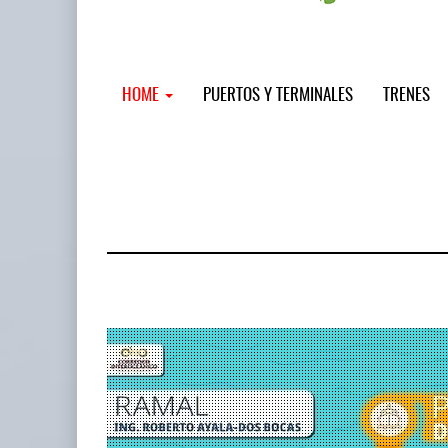
HOME
PUERTOS Y TERMINALES
TRENES
MSC incor
...
12 JUL 