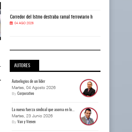
Corredor del Istmo destraba ramal ferroviario h
Corredor del I
04 AGO 2026
04 AGO 2026
La implementación de ENAMOV
La implementación de ENAMOV
enfrenta rezagos ...
enfrenta rezagos ...
03 AGO 2026
03 AGO 2026
AUTORES
Autoelogios de un líder
Martes, 04 Agosto 2026
By
Corporativo
La nueva fuerza sindical que asoma en lo...
Martes, 23 Junio 2026
By
Van y Vienen