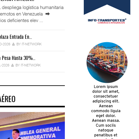
espliega logística humanitaria
rremotos en Venezuela ⮕
ios deficientes elev ...
laza Entrada En…
IT-ANÁLISIS: Manifestación Electrónica
Endurece…
O-2026
BY IT-NETWORK
29-JUL-2026
BY IT-NETWORK
ca Pesa Hasta 30%…
Exportaciones Elevan Superávit Comerci
L-2026
BY IT-NETWORK
29-JUL-2026
BY IT-NETWORK
AÉREO