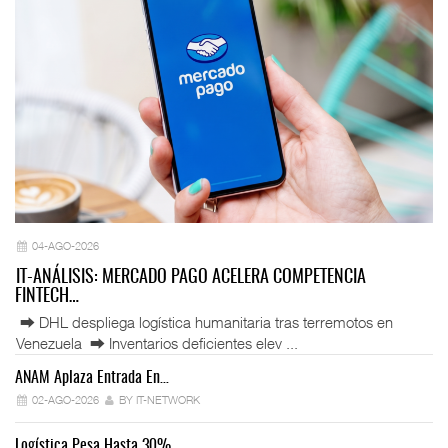
04-AGO-2026
IT-ANÁLISIS: MERCADO PAGO ACELERA COMPETENCIA
FINTECH…
⮕ DHL despliega logística humanitaria tras terremotos en
Venezuela ⮕ Inventarios deficientes elev ...
ANAM Aplaza Entrada En…
IT
02-AGO-2026
BY IT-NETWORK
Logística Pesa Hasta 30%…
Ex