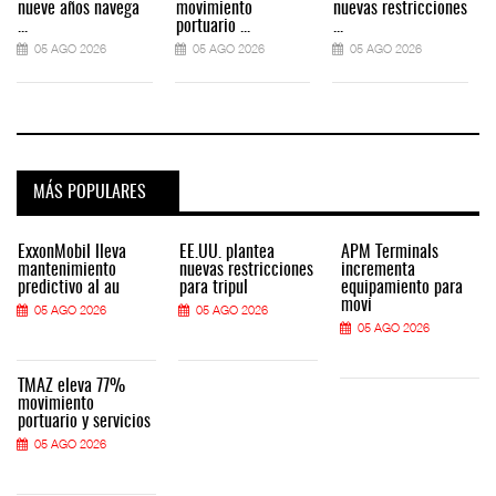
nueve años navega
movimiento
nuevas restricciones
...
portuario ...
...
.
05 AGO 2026
05 AGO 2026
05 AGO 2026
MÁS POPULARES
ExxonMobil lleva
EE.UU. plantea
APM Terminals
mantenimiento
nuevas restricciones
incrementa
predictivo al au
para tripul
equipamiento para
movi
05 AGO 2026
05 AGO 2026
05 AGO 2026
TMAZ eleva 77%
movimiento
portuario y servicios
05 AGO 2026