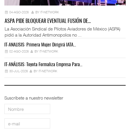
04-AGO-2026
BY IT-NETWORK
ASPA PIDE BLOQUEAR EVENTUAL FUSIÓN DE…
La Asociación Sindical de Pilotos Aviadores de México (ASPA)
pidió a la Autoridad Antimonopolios no ...
IT-ANÁLISIS: Primera Mujer Dirigirá IATA…
IT
02-AGO-2026
BY IT-NETWORK
IT-ANÁLISIS: Toyota Formaliza Empresa Para…
IT
30-JUL-2026
BY IT-NETWORK
Suscríbete a nuestro newsletter