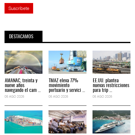
DESTACAMOS
AMANAC, treinta y
TMAZ eleva 77%
EE.UU. plantea
nueve años
movimiento
nuevas restricciones
navegando el cam ...
portuario y servici ...
para trip ...
05 AGO 2026
05 AGO 2026
05 AGO 2026