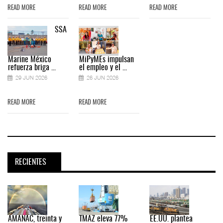
READ MORE
READ MORE
READ MORE
SSA
Marine México
MiPyMEs impulsan
refuerza briga ...
el empleo y el ...
29 JUN 2026
26 JUN 2026
READ MORE
READ MORE
RECIENTES
AMANAC, treinta y
TMAZ eleva 77%
EE.UU. plantea