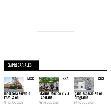
EMPRESARIALES
MSC
SSA
CICE
incorpora servicio
Marine México y Vía
gana espacio en el
PAMEX en ...
Esperanz ...
programa ...
12 JUL 2026
06 JUL 2026
02 JUL 2026