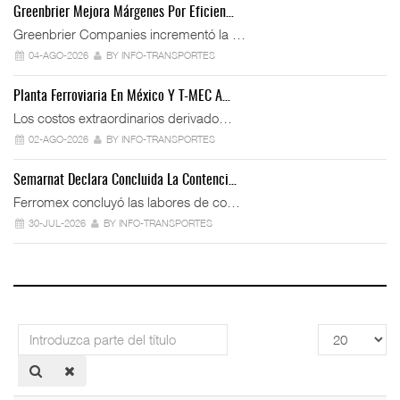
Greenbrier Mejora Márgenes Por Eficien…
Greenbrier Companies incrementó la …
04-AGO-2026
BY INFO-TRANSPORTES
Planta Ferroviaria En México Y T-MEC A…
Los costos extraordinarios derivado…
02-AGO-2026
BY INFO-TRANSPORTES
Semarnat Declara Concluida La Contenci…
Ferromex concluyó las labores de co…
30-JUL-2026
BY INFO-TRANSPORTES
Introduzca
Cantidad
parte
a
del
mostrar
título