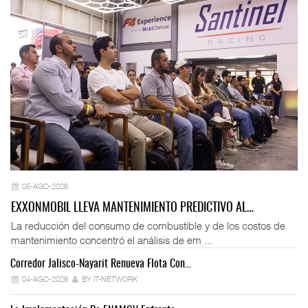
05-AGO-2026
EXXONMOBIL LLEVA MANTENIMIENTO PREDICTIVO AL…
La reducción del consumo de combustible y de los costos de
mantenimiento concentró el análisis de em ...
Corredor Jalisco-Nayarit Renueva Flota Con…
Tr
04-AGO-2026
BY IT-NETWORK