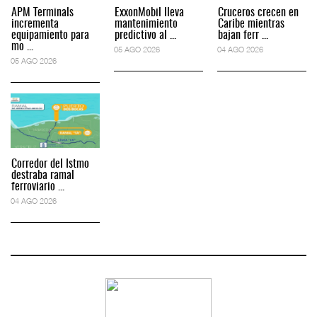
APM Terminals
ExxonMobil lleva
Cruceros crecen en
incrementa
mantenimiento
Caribe mientras
equipamiento para
predictivo al ...
bajan ferr ...
mo ...
05 AGO 2026
04 AGO 2026
05 AGO 2026
Corredor del Istmo
destraba ramal
ferroviario ...
04 AGO 2026