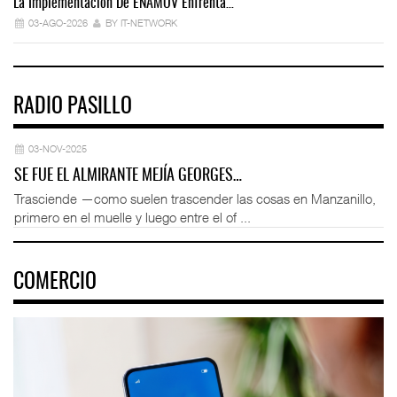
La Implementación De ENAMOV Enfrenta…
Dé
03-AGO-2026
BY IT-NETWORK
RADIO PASILLO
03-NOV-2025
SE FUE EL ALMIRANTE MEJÍA GEORGES…
Trasciende —como suelen trascender las cosas en Manzanillo,
primero en el muelle y luego entre el of ...
COMERCIO