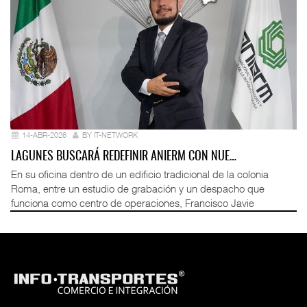
14-ABR-2026
BY IT-NETWORK
LAGUNES BUSCARÁ REDEFINIR ANIERM CON NUE…
En su oficina dentro de un edificio tradicional de la colonia
Roma, entre un estudio de grabación y un despacho que
funciona como centro de operaciones, Francisco Javie