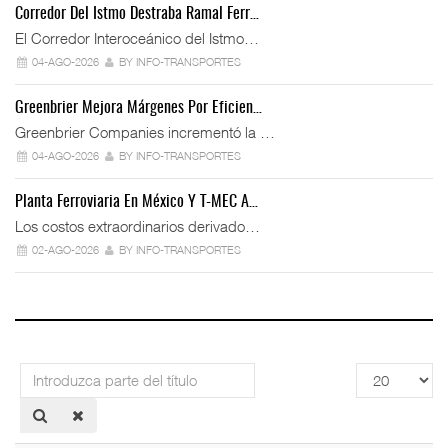
Corredor Del Istmo Destraba Ramal Ferr…
El Corredor Interoceánico del Istmo…
04-AGO-2026
BY INFO-TRANSPORTES
Greenbrier Mejora Márgenes Por Eficien…
Greenbrier Companies incrementó la …
04-AGO-2026
BY INFO-TRANSPORTES
Planta Ferroviaria En México Y T-MEC A…
Los costos extraordinarios derivado…
02-AGO-2026
BY INFO-TRANSPORTES
Introduzca
Cantidad
parte
a
del
mostrar
título