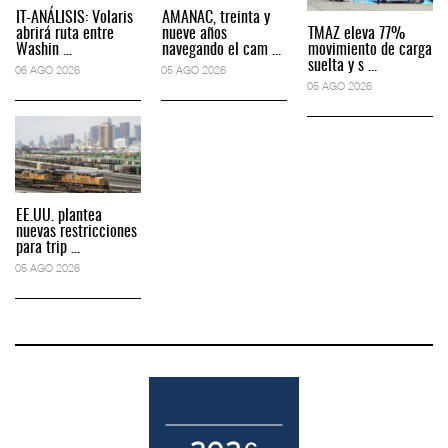
IT-ANÁLISIS: Volaris
AMANAC, treinta y
abrirá ruta entre
nueve años
TMAZ eleva 77%
Washin ...
navegando el cam ...
movimiento de carga
suelta y s ...
06 AGO 2026
05 AGO 2026
05 AGO 2026
EE.UU. plantea
nuevas restricciones
para trip ...
05 AGO 2026