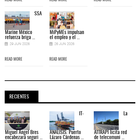
READ MORE
READ MORE
READ MORE
SSA
Marine México
MiPyMEs impulsan
refuerza briga ...
el empleo y el ...
29 JUN 2026
26 JUN 2026
READ MORE
READ MORE
RECIENTES
IT-
La
Miguel Ángel Bres
ANÁLISIS: Puerto
ATTRAPI licita red
encabezará seguri ...
Lázaro Cárdenas ...
de telecomuni ...