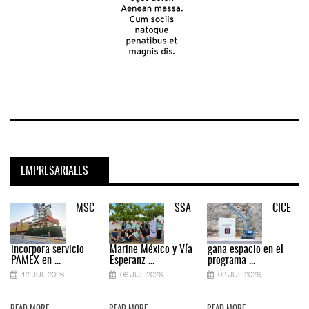
EMPRESARIALES
MSC
SSA
CICE
incorpora servicio
Marine México y Vía
gana espacio en el
PAMEX en ...
Esperanz ...
programa ...
12 JUL 2026
06 JUL 2026
02 JUL 2026