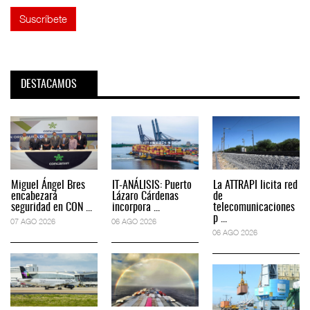
DESTACAMOS
Miguel Ángel Bres
IT-ANÁLISIS: Puerto
La ATTRAPI licita red
encabezará
Lázaro Cárdenas
de
seguridad en CON ...
incorpora ...
telecomunicaciones
p ...
07 AGO 2026
06 AGO 2026
06 AGO 2026