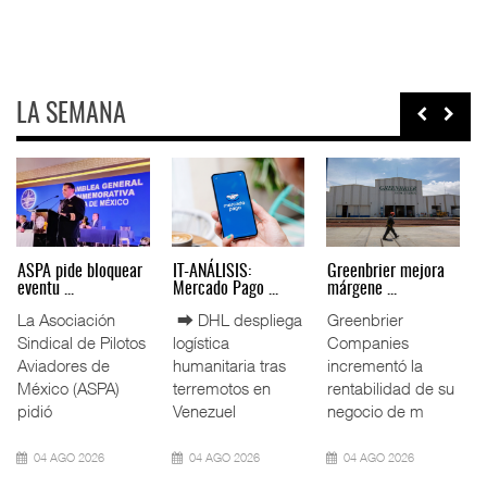
LA SEMANA
Miguel Ángel Bres
IT-ANÁLISIS: Puerto
La ATTRAPI licita
encabez ...
Lázar ...
red de ...
La Confederación
⮕ Canal de
La Agencia de
de Cámaras
Panamá reducirá
Trenes y
Industriales
nuevamente el
Transporte Público
(CONCAMIN)
calado de
Integrado
designó a Migu
Neopanamax ⮕
(ATTRAPI) abri
07 AGO 2026
06 AGO 2026
06 AGO 2026