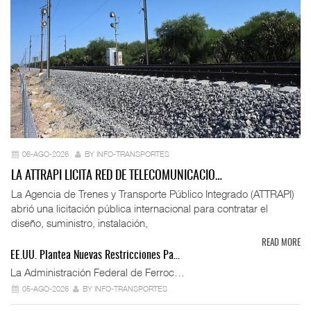
06-AGO-2026
BY INFO-TRANSPORTES
LA ATTRAPI LICITA RED DE TELECOMUNICACIO…
La Agencia de Trenes y Transporte Público Integrado (ATTRAPI)
abrió una licitación pública internacional para contratar el
diseño, suministro, instalación,
READ MORE
EE.UU. Plantea Nuevas Restricciones Pa…
La Administración Federal de Ferroc…
05-AGO-2026
BY INFO-TRANSPORTES