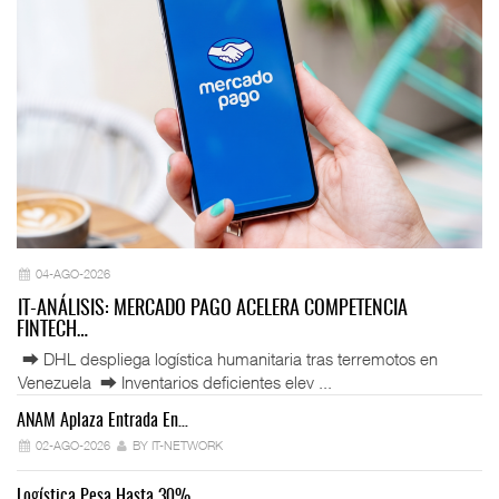
04-AGO-2026
IT-ANÁLISIS: MERCADO PAGO ACELERA COMPETENCIA
FINTECH…
⮕ DHL despliega logística humanitaria tras terremotos en
Venezuela ⮕ Inventarios deficientes elev ...
ANAM Aplaza Entrada En…
IT
02-AGO-2026
BY IT-NETWORK
Logística Pesa Hasta 30%…
Ex