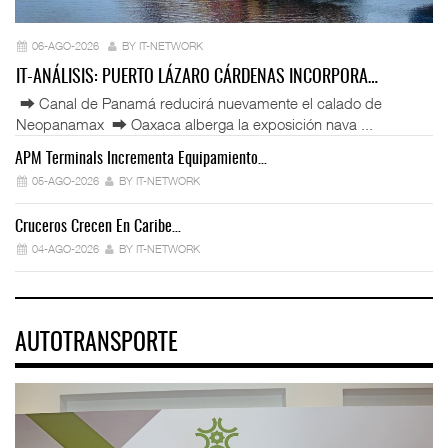
06-AGO-2026
BY IT-NETWORK
IT-ANÁLISIS: PUERTO LÁZARO CÁRDENAS INCORPORA…
⮕ Canal de Panamá reducirá nuevamente el calado de
Neopanamax ⮕ Oaxaca alberga la exposición nava ...
APM Terminals Incrementa Equipamiento…
05-AGO-2026
BY IT-NETWORK
Cruceros Crecen En Caribe…
04-AGO-2026
BY IT-NETWORK
AUTOTRANSPORTE