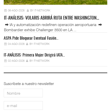
06-AGO-2026
BY IT-NETWORK
IT-ANÁLISIS: VOLARIS ABRIRÁ RUTA ENTRE WASHINGTON…
⮕ IA y automatización redefinen operación aeroportuaria ⮕
Bombardier exhibe Challenger 3500 en LA ...
ASPA Pide Bloquear Eventual Fusión…
IT
04-AGO-2026
BY IT-NETWORK
IT-ANÁLISIS: Primera Mujer Dirigirá IATA…
IT
02-AGO-2026
BY IT-NETWORK
Suscríbete a nuestro newsletter