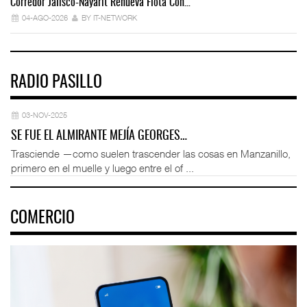
Corredor Jalisco-Nayarit Renueva Flota Con…
Tr
04-AGO-2026
BY IT-NETWORK
RADIO PASILLO
03-NOV-2025
SE FUE EL ALMIRANTE MEJÍA GEORGES…
Trasciende —como suelen trascender las cosas en Manzanillo,
primero en el muelle y luego entre el of ...
COMERCIO