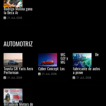
Rodrigo Molina gana
la Beca Ar
21 JUL 2026
AUTOMOTRIZ
MG
De
GO! y
MG
Toyota GR Yaris Aero
Cyber Concept: Los
fabricante de autos
Performan
a prove
21 JUL 2026
21 JUL 2026
21 JUL 2026
Mitsubishi Motors de